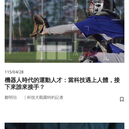
115/04/28
機器人時代的運動人才：當科技遇上人體，接
下來誰來接手？
｜
鄒明珆
科技大觀園特約記者
儲