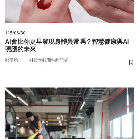
115/06/30
AI會比你更早發現身體異常嗎？智慧健康與AI
照護的未來
｜
鄒明珆
科技大觀園特約記者
儲