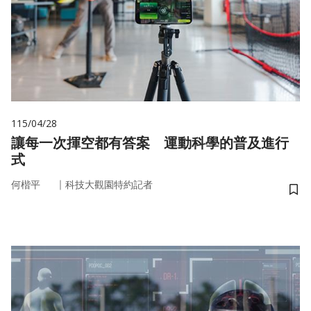
115/04/28
讓每一次揮空都有答案 運動科學的普及進行
式
｜
何楷平
科技大觀園特約記者
儲