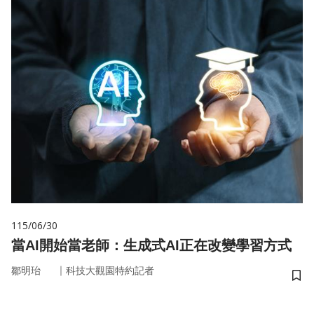
115/06/30
當AI開始當老師：生成式AI正在改變學習方式
｜
鄒明珆
科技大觀園特約記者
儲