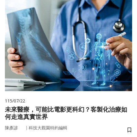
115/07/22
未來醫療，可能比電影更科幻？客製化治療如
何走進真實世界
｜
陳彥諺
科技大觀園特約編輯
儲