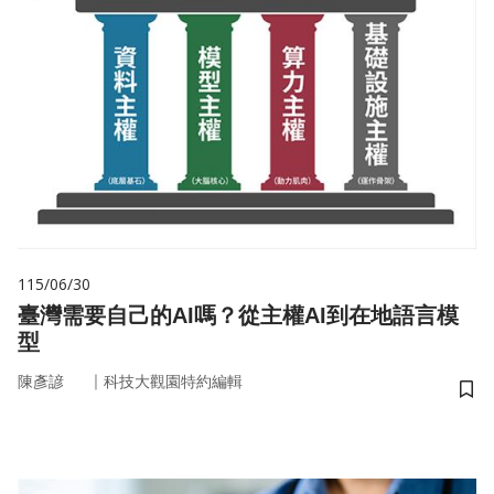
115/06/30
臺灣需要自己的AI嗎？從主權AI到在地語言模
型
｜
陳彥諺
科技大觀園特約編輯
儲