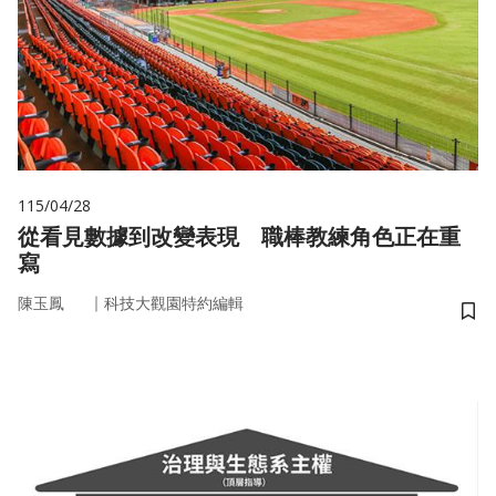
115/04/28
從看見數據到改變表現 職棒教練角色正在重
寫
｜
陳玉鳳
科技大觀園特約編輯
儲