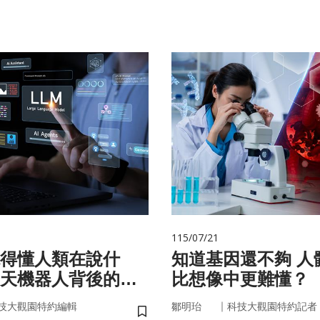
115/07/21
聽得懂人類在說什
知道基因還不夠 人體為什麼
天機器人背後的語
比想像中更難懂？
｜
技大觀園特約編輯
鄒明珆
科技大觀園特約記者
儲存書籤