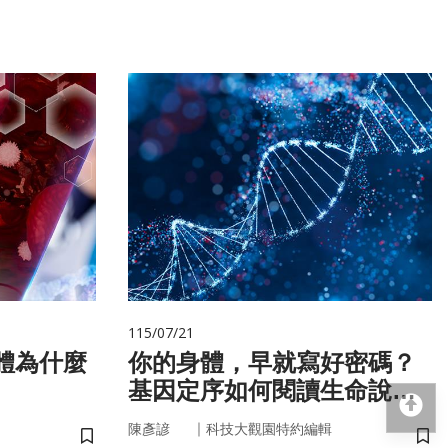
115/07/21
你的身體，早就寫好密碼？
基因定序如何閱讀生命說明
回
書
｜
陳彥諺
科技大觀園特約編輯
儲存書籤
儲