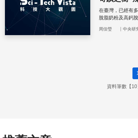
在臺灣，已經有
脫脂奶粉及高鈣
面乳等。
｜
周佳瑩
中央研
資料筆數【10