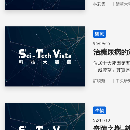
｜
林彩雲
清華大
醫療
96/09/05
治糖尿病的
位居十大死因第
「咸豐草」其實
萃取物能夠有效
｜
許曉茹
中央研
生物
92/11/10
奇蹟之樹–