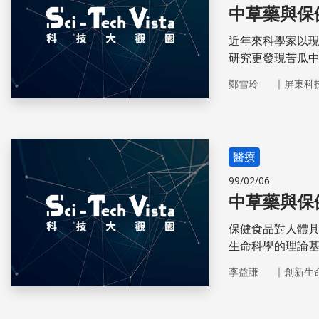
中草藥與保
近年來科學家以
研究更發現苦瓜
｜
鄭雪玲
屏東科
醫療
99/02/06
中草藥與保
保健食品對人體
生命科學的理論
員必備的良知。
｜
李益謙
創新生