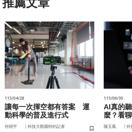
推薦文章
115/04/28
115/06/30
讓每一次揮空都有答案 運
AI真的
動科學的普及進行式
麼？看聊
言科技
｜
｜
何楷平
科技大觀園特約記者
陳玉鳳
科
儲存書籤