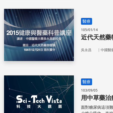
醫療
105/01/14
近代天然藥
｜
吳永昌
中國醫
醫療
103/09/05
用中草藥治
面對糖尿病這項