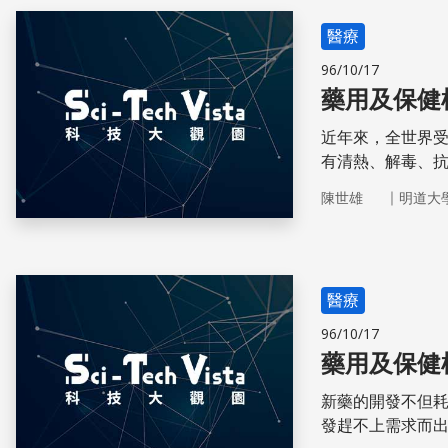
醫療
96/10/17
藥用及保健
近年來，全世界
有清熱、解毒、
｜
陳世雄
明道大
醫療
96/10/17
藥用及保健
新藥的開發不但
發趕不上需求而