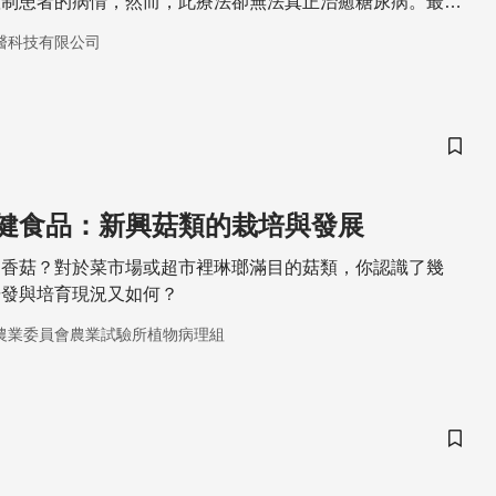
控制患者的病情，然而，此療法卻無法真正治癒糖尿病。最
管齊下能更有效的控制病況，並且隨著分析技術的發展，使得
醫科技有限公司
的植物藥、中草藥成為了當代醫學對抗糖尿病的新希望。
儲存
健食品：新興菇類的栽培與發展
是香菇？對於菜市場或超市裡琳瑯滿目的菇類，你認識了幾
研發與培育現況又如何？
農業委員會農業試驗所植物病理組
儲存