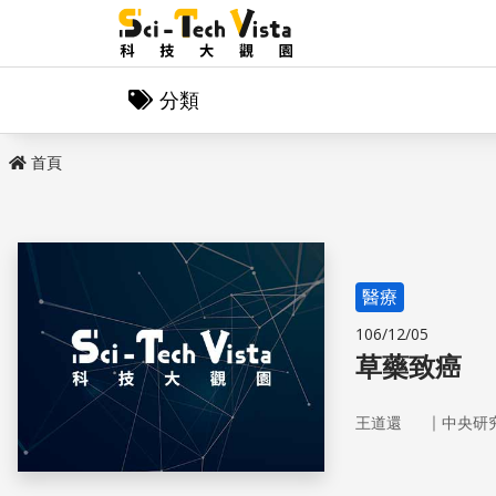
分類
首頁
醫療
106/12/05
草藥致癌
｜
王道還
中央研