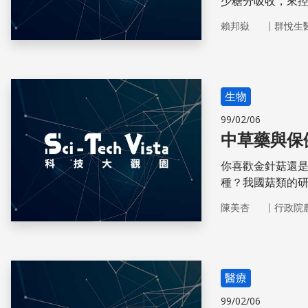
少糖分吸收，來
近，證據顯示多
｜
賴邦嶽
群悅生
天生有多種功效
生物
99/02/06
中草藥與保
你喜歡金針菇還
種？我國菇類的
｜
陳美杏
行政院
醫療
99/02/06