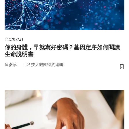
115/07/21
你的身體，早就寫好密碼？基因定序如何閱讀
生命說明書
｜
陳彥諺
科技大觀園特約編輯
儲