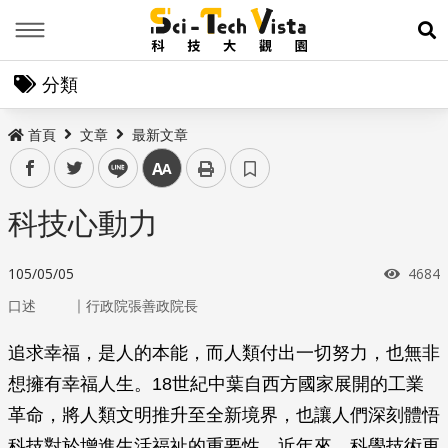
Menu
展
分類
首頁
文章
最新文章
facebook
twitter
line
中
科技心動力
瀏覽
105/05/05
4684
｜
口述
行政院張善政院長
追求幸福，是人的本能，而人類付出一切努力，也無非
想擁有幸福人生。18世紀中葉自西方國家展開的工業
革命，將人類文明推升至全新境界，也讓人們深刻體悟
科技對於增進生活福祉的重要性。近年來，科學技術更