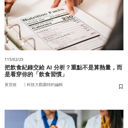
115/02/25
把飲食紀錄交給 AI 分析？重點不是算熱量，而
是看穿你的「飲食習慣」
｜
黃宜稜
科技大觀園特約編輯
儲