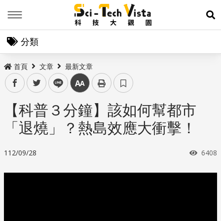
Menu
展
分類
首頁
文章
最新文章
facebook
twitter
line
中
【科普３分鐘】該如何幫都市
「退燒」？熱島效應大衝擊！
瀏覽
112/09/28
6408