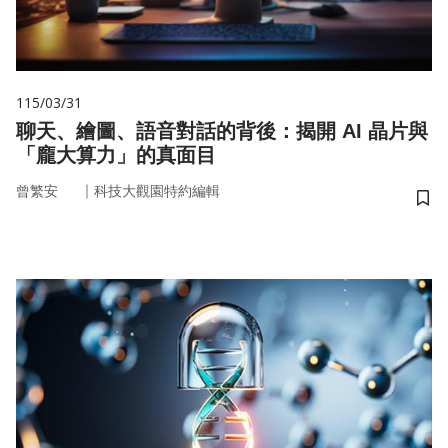
115/03/31
聊天、繪圖、語音對話的背後：揭開 AI 晶片與
「龐大算力」的真面目
｜
曾繁安
科技大觀園特約編輯
儲