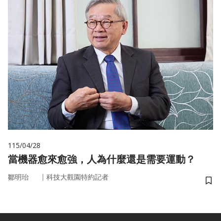
115/04/28
當機器愈來愈強，人為什麼還是需要運動？
｜
鄒明珆
科技大觀園特約記者
儲