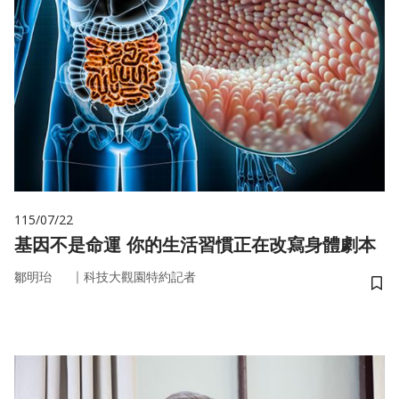
115/07/22
基因不是命運 你的生活習慣正在改寫身體劇本
｜
鄒明珆
科技大觀園特約記者
儲