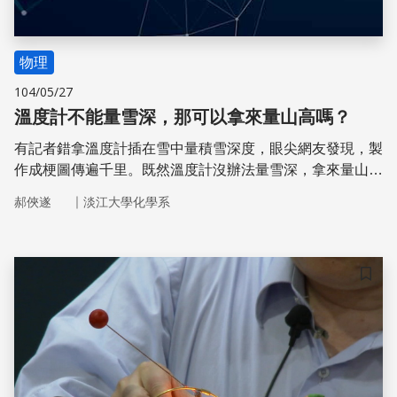
物理
104/05/27
溫度計不能量雪深，那可以拿來量山高嗎？
有記者錯拿溫度計插在雪中量積雪深度，眼尖網友發現，製
作成梗圖傳遍千里。既然溫度計沒辦法量雪深，拿來量山高
不也成為笑話？其實真要「硬掰」，這也並不是不行，只不
｜
郝俠遂
淡江大學化學系
過還需要準備一壺水和瓦斯爐。如果在山頂上發覺水攝氏
90度就沸騰了，根據公式可以算出這座山頂的大氣壓力約
為530毫米汞柱，如此一來也就能量山高了。
儲存