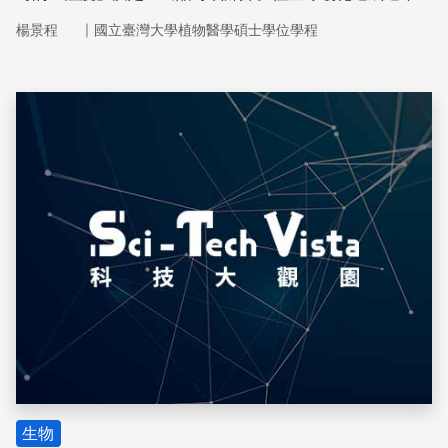
高的溫度，也使爬蟲類性別比例失衡。科學家發現，有些物
｜
楊景程
國立臺灣大學植物醫學碩士學位學程
種會改變行為來適應這些變化。
儲存
生物