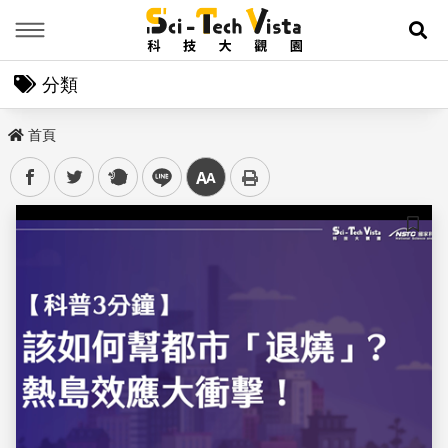
Menu
展
分類
首頁
facebook
twitter
plurk
line
中
儲存