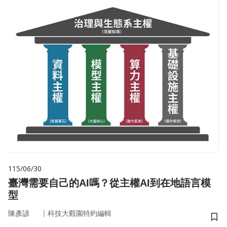
115/06/30
臺灣需要自己的AI嗎？從主權AI到在地語言模
型
｜
陳彥諺
科技大觀園特約編輯
儲