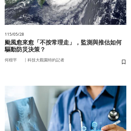
115/05/28
颱風愈來愈「不按常理走」，監測與推估如何
驅動防災決策？
｜
何楷平
科技大觀園特約記者
儲