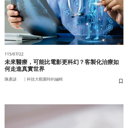
115/07/22
未來醫療，可能比電影更科幻？客製化治療如
何走進真實世界
｜
陳彥諺
科技大觀園特約編輯
儲