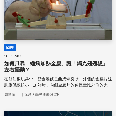
物理
103/07/02
如何只靠「蠟燭加熱金屬」讓「燭光翹翹板」
左右擺動？
在翹翹板玩具中，雙金屬被扭曲成螺旋狀，外側的金屬片線
膨脹係數較小，加熱時，內側金屬片的伸長量比外側的大，
因此螺旋狀雙金屬片會向外伸展，造成使細棒向右偏轉，翹
｜
周祥順
海洋大學光電學研究所
翹板向右傾倒。此時螺旋狀的雙金屬片遠離燭火，溫度降
低，內側的金屬片縮短的量，比外側的大，因此螺旋狀的雙
金屬會向內收縮，造成細棒再向左偏轉，翹翹板向左側傾