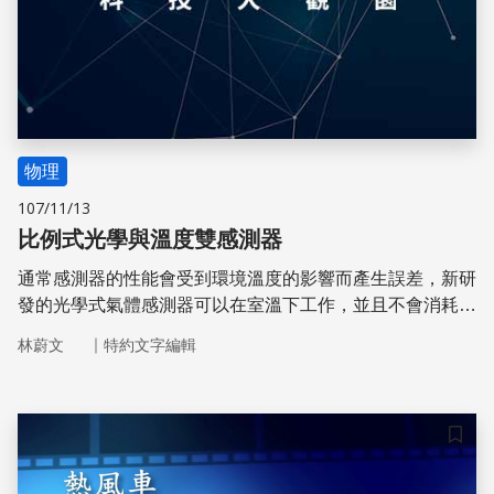
物理
107/11/13
比例式光學與溫度雙感測器
通常感測器的性能會受到環境溫度的影響而產生誤差，新研
發的光學式氣體感測器可以在室溫下工作，並且不會消耗待
測氣體，不會造成量測準確度降低，有利於應用在工業上的
｜
林蔚文
特約文字編輯
監控。
儲存