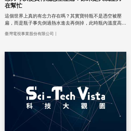
在幫忙
這個世界上真的有念力存在嗎？其實寶特瓶不是憑空被壓
扁，而是瓶子事先倒過熱水進去再倒掉，此時瓶內溫度高，
瓶外溫度低，瓶內的熱空氣遇冷收縮，於是瓶子裡壓力小，
｜
臺灣電視事業股份有限公司
瓶外壓力大，保特瓶瓶身承受不了就會被壓縮。
儲存