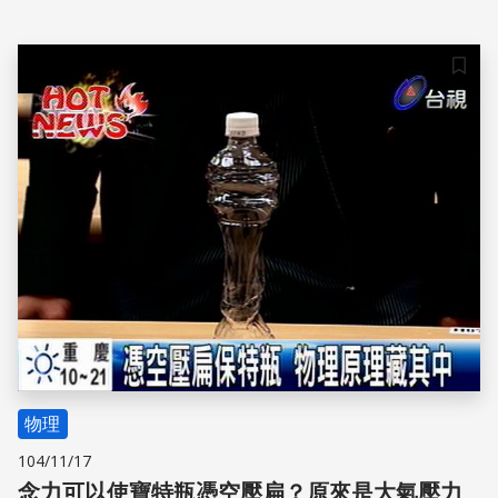
儲存
物理
104/11/17
念力可以使寶特瓶憑空壓扁？原來是大氣壓力