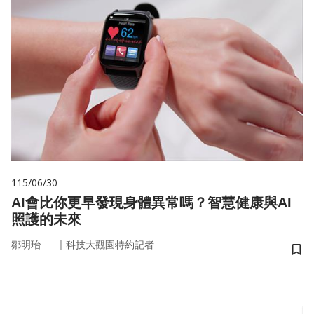
115/06/30
AI會比你更早發現身體異常嗎？智慧健康與AI
照護的未來
｜
鄒明珆
科技大觀園特約記者
儲