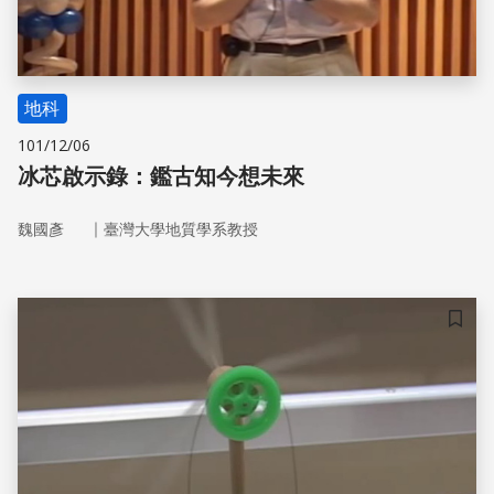
地科
101/12/06
冰芯啟示錄：鑑古知今想未來
｜
魏國彥
臺灣大學地質學系教授
儲存