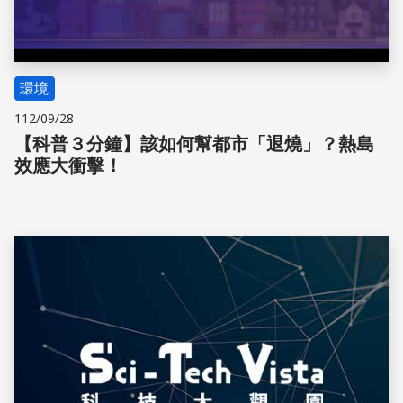
環境
112/09/28
【科普３分鐘】該如何幫都市「退燒」？熱島
效應大衝擊！
儲存