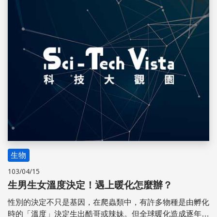
倒。這樣的過程一再重覆，翹翹板輪流向左右兩側傾倒。聖
儲存
誕節燈飾會閃爍的原理同上。
生物
103/04/15
生男生女溫度決定！遇上暖化怎麼辦？
性別的決定不只是基因，在爬蟲類中，有許多物種是由孵化
時的「溫度」決定生出酷哥或辣妹。但全球暖化造成逐年升