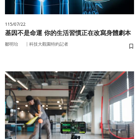
115/07/22
基因不是命運 你的生活習慣正在改寫身體劇本
｜
鄒明珆
科技大觀園特約記者
儲