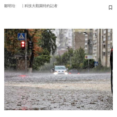
｜
鄒明珆
科技大觀園特約記者
儲