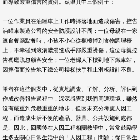
而導致嚴重傷害的實例。茲舉其中三個例子：
一位作業員在油罐車上工作時摔落地面造成傷害，控告
油罐車製造公司的安全防護設計不周；一位母親在一家
速食餐廳點餐時，小孩不小心從櫃檯掉到食物調理檯
上，不幸碰到滾滾濃湯造成手部嚴重燙傷，這位母親控
告餐廳疏忽顧客安全；一位老婦人下樓到地下鐵車站，
因摔傷而控告地下鐵公司樓梯扶手和止滑板設計不良。
筆者在這些個案中，從實地調查、了解、分析、評估到
作成改善報告過程中，深深感覺到我們周遭環境，雖然
沒有嚴重到危機重重的地步，但因未充分考慮人因工
程，而造成生活不便的產品、器具、公共設施到處都
是。因此，回國後在人因工程相關教學中，常常鼓勵學
生多去關心日常生活中的「人因工程」問題；從日常生