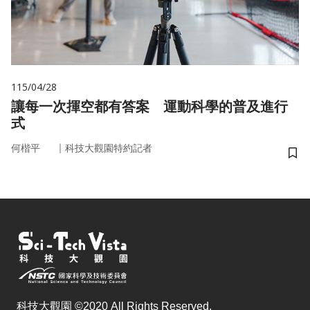
115/04/28
讓每一次揮空都有答案 運動科學的普及進行
式
｜
何楷平
科技大觀園特約記者
儲
科技大觀園 ©2020 All Rights Reserved.