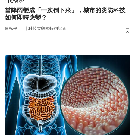
115/05/29
當降雨變成「一次倒下來」，城市的災防科技
如何即時應變？
｜
何楷平
科技大觀園特約記者
儲