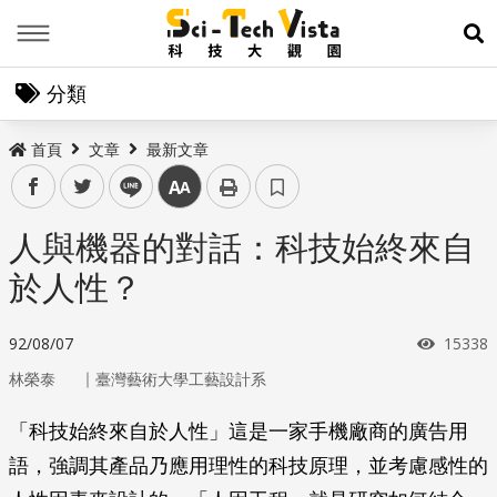
Menu
展
分類
首頁
文章
最新文章
facebook
twitter
line
中
人與機器的對話：科技始終來自
於人性？
瀏覽次
92/08/07
15338
｜
林榮泰
臺灣藝術大學工藝設計系
「科技始終來自於人性」這是一家手機廠商的廣告用
語，強調其產品乃應用理性的科技原理，並考慮感性的