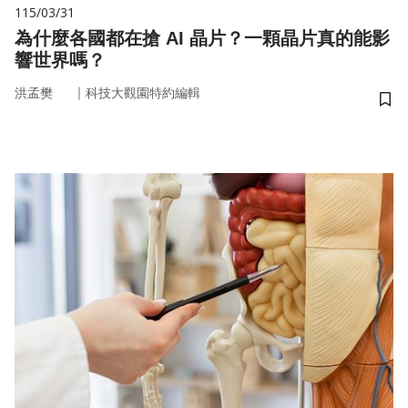
115/03/31
為什麼各國都在搶 AI 晶片？一顆晶片真的能影
響世界嗎？
｜
洪孟樊
科技大觀園特約編輯
儲