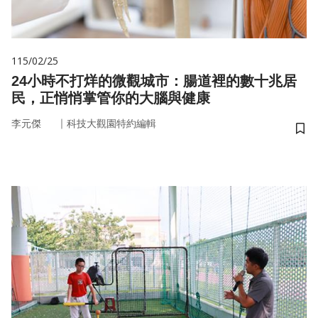
115/02/25
24小時不打烊的微觀城市：腸道裡的數十兆居
民，正悄悄掌管你的大腦與健康
｜
李元傑
科技大觀園特約編輯
儲