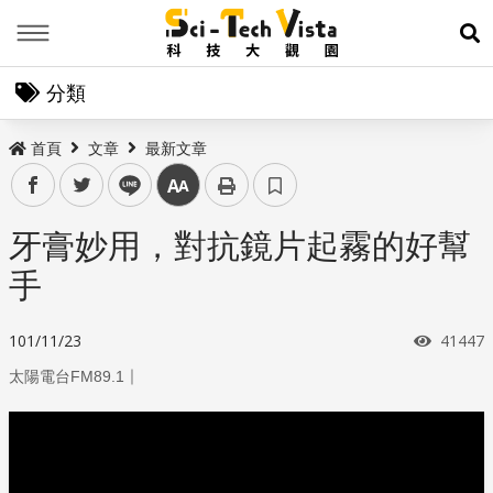
Menu
展
分類
首頁
文章
最新文章
facebook
twitter
line
中
牙膏妙用，對抗鏡片起霧的好幫
手
瀏覽次
101/11/23
41447
｜
太陽電台FM89.1