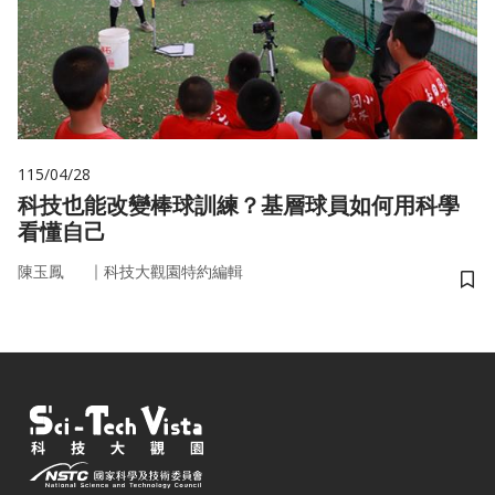
115/04/28
科技也能改變棒球訓練？基層球員如何用科學
看懂自己
｜
陳玉鳳
科技大觀園特約編輯
儲