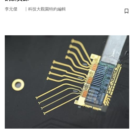
｜
李元傑
科技大觀園特約編輯
儲