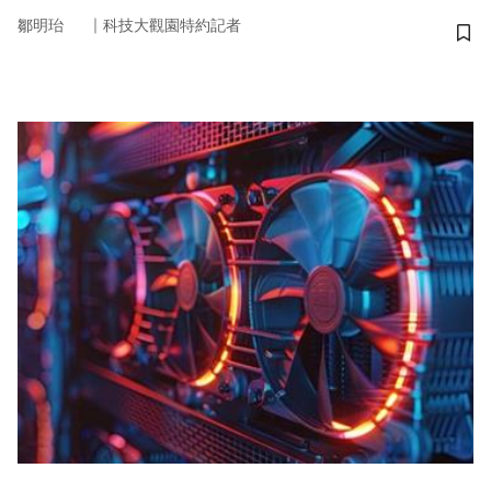
｜
鄒明珆
科技大觀園特約記者
儲