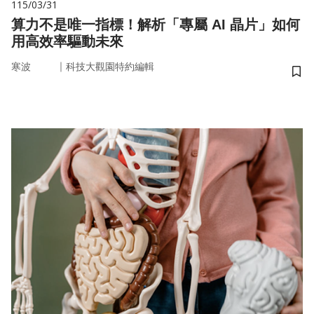
115/03/31
算力不是唯一指標！解析「專屬 AI 晶片」如何
用高效率驅動未來
｜
寒波
科技大觀園特約編輯
儲