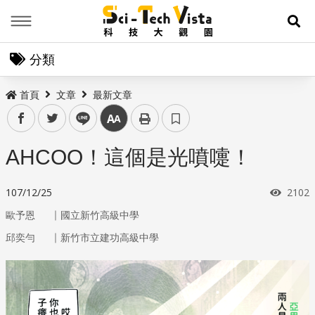
Menu
展
分類
首頁
文章
最新文章
facebook
twitter
line
中
AHCOO！這個是光噴嚏！
瀏覽
107/12/25
2102
｜
歐予恩
國立新竹高級中學
｜
邱奕勻
新竹市立建功高級中學