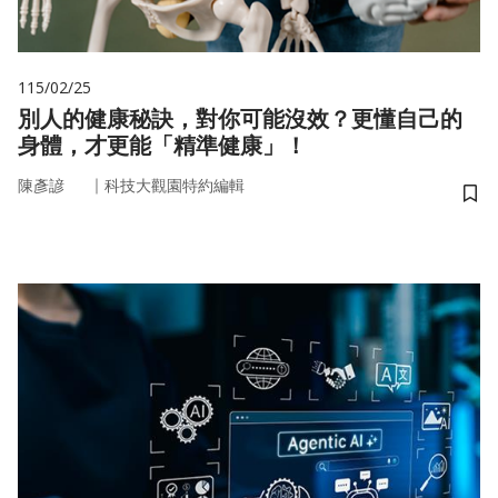
115/02/25
別人的健康秘訣，對你可能沒效？更懂自己的
身體，才更能「精準健康」！
｜
陳彥諺
科技大觀園特約編輯
儲