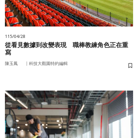
115/04/28
從看見數據到改變表現 職棒教練角色正在重
寫
｜
陳玉鳳
科技大觀園特約編輯
儲