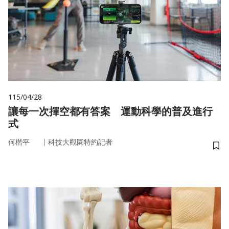
115/04/28
讓每一次揮空都有答案 運動科學的普及進行
式
｜
何楷平
科技大觀園特約記者
儲