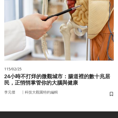
115/02/25
24小時不打烊的微觀城市：腸道裡的數十兆居
民，正悄悄掌管你的大腦與健康
｜
李元傑
科技大觀園特約編輯
儲