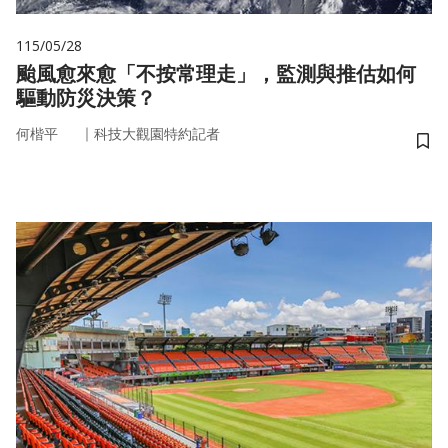
115/05/28
颱風愈來愈「不按常理走」，監測與推估如何
驅動防災決策？
｜
何楷平
科技大觀園特約記者
儲