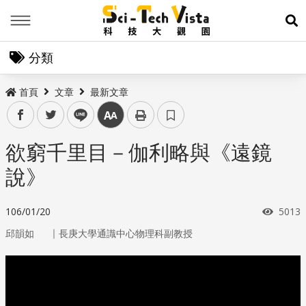
Menu
展
分類
首頁
文章
最新文章
facebook
twitter
line
中
欲窮千里目－伽利略與《遠鏡
說》
瀏覽
106/01/20
5013
｜
邱韻如
長庚大學通識中心物理科副教授