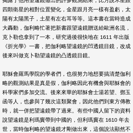
揭露了他用望遠鏡做出的許多觀測結果，比方說木星跟
四顆衛星的相對位置變化，金星跟月亮一樣有盈虧，太
陽有太陽黑子，土星有左右耳等等。這本書在當時造成
大轟動，伽利略忙著把新書跟望遠鏡贈送給歐洲名流，
克卜勒也拿到了一本，研究過後很快地在 1611 年出版
《折光學》一書，把伽利略望遠鏡的凹透鏡目鏡，改成
後來叫做克卜勒望遠鏡的凸透鏡目鏡。
耶穌會羅馬學院的學者們，也很努力地想要搞清楚伽利
略的觀測結果是真是假，伽利略因此有機會與耶穌會的
科學家們多加交流。後來來華的耶穌會士湯若望、鄧玉
函等人，也參與了幾次這類聚會，因此他們到東方傳教
時，就一併把望遠鏡帶了過來。有些中國人留下的資料
說望遠鏡是利瑪竇帶到中國的，但利瑪竇在 1610 年去
世，當時伽利略的望遠鏡才剛做出來，這個說法顯然不