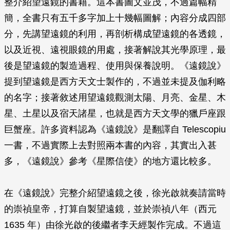
整介紹望遠鏡的書籍。這本書圖文並茂，不過篇幅精
簡，全書只有五千多字加上十幾幅圖解；內容分成四部
分，先講望遠鏡的利用，再剖析構成望遠鏡的各透鏡，
以及近視、遠視眼鏡的用處，接著解說其光學原理，最
後是望遠鏡的製造過程、使用與保養說明。《遠鏡說》
提到望遠鏡是西方天文士製作的，不過並未提及伽利略
的名字；接著敘述用望遠鏡觀測太陽、月亮、金星、木
星、土星以及宿天諸星，也就是西方天文學的獵戶座跟
巨蟹座。許多資料認為《遠鏡說》是翻譯自 Telescopiu
一書，不過實際上去對照兩本書的內容，其實出入甚
多，《遠鏡說》參考《星際信使》的地方還比較多。
在《遠鏡說》完整介紹望遠鏡之後，徐光啟就奏請當時
的崇禎皇帝，打算自製望遠鏡，並於崇禎八年（西元
1635 年）由徐光啟的後繼者李天經製作完成。不過這