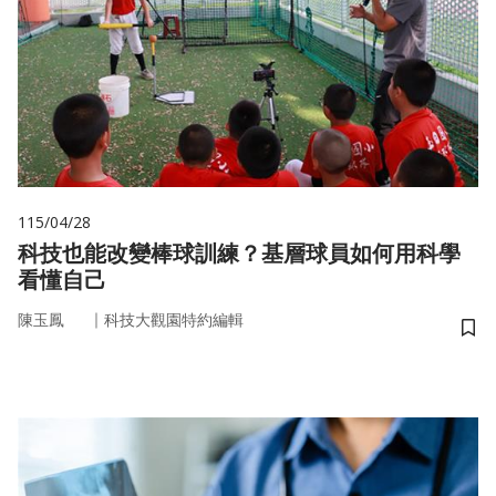
115/04/28
科技也能改變棒球訓練？基層球員如何用科學
看懂自己
｜
陳玉鳳
科技大觀園特約編輯
儲