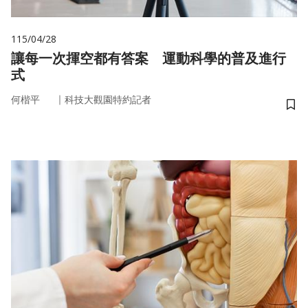
115/04/28
讓每一次揮空都有答案 運動科學的普及進行
式
｜
何楷平
科技大觀園特約記者
儲