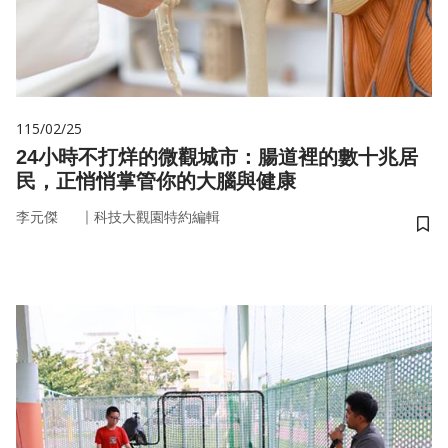
115/02/25
24小時不打烊的微觀城市：腸道裡的數十兆居
民，正悄悄掌管你的大腦與健康
｜
李元傑
科技大觀園特約編輯
儲