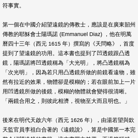
符事實。
第一個在中國介紹望遠鏡的傳教士，應該是在廣東韶州
傳教的耶穌會士陽瑪諾 (Emmanuel Diaz) ，他在明萬
曆四十三年（西元 1615 年）撰寫的《天問略》，首度
提到了望遠鏡的功用。這本書也提到了凹透鏡跟凸透
鏡，陽瑪諾將凹透鏡稱為「大光明」，將凸透鏡稱為
「次光明」，因為若只用凸透鏡所做的前鏡看遠物，雖
然有拉近的效果，物體卻是模糊的；若在眼前加上一片
用凹透鏡所做的後鏡，模糊的物體就會變得很清晰。
「兩鏡合用之，則彼此相濟，視物至大而且明也。」
後來在明代天啟六年（西元 1626 年），由湯若望與欽
天監官員李祖白合著的《遠鏡說》，算是中國第一本完