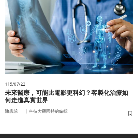
115/07/22
未來醫療，可能比電影更科幻？客製化治療如
何走進真實世界
｜
陳彥諺
科技大觀園特約編輯
儲