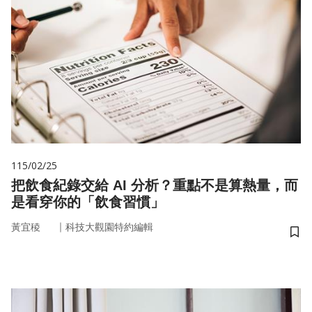
115/02/25
把飲食紀錄交給 AI 分析？重點不是算熱量，而
是看穿你的「飲食習慣」
｜
黃宜稜
科技大觀園特約編輯
儲