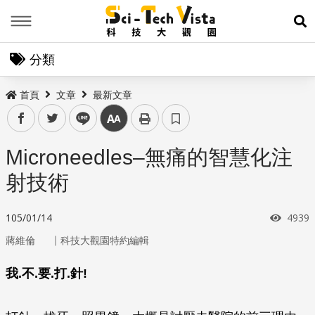
Menu
展
分類
首頁
文章
最新文章
facebook
twitter
line
中
Microneedles–無痛的智慧化注
射技術
瀏覽
105/01/14
4939
｜
蔣維倫
科技大觀園特約編輯
我.不.要.打.針!