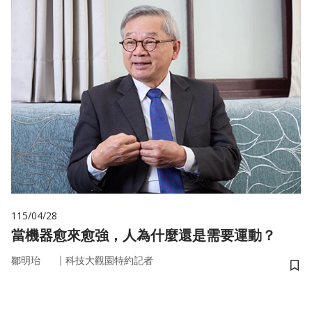
115/04/28
當機器愈來愈強，人為什麼還是需要運動？
｜
鄒明珆
科技大觀園特約記者
儲