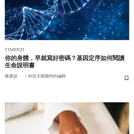
115/07/21
你的身體，早就寫好密碼？基因定序如何閱讀
生命說明書
｜
陳彥諺
科技大觀園特約編輯
儲