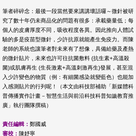
筆者碎碎念：最後一段當然要來講講壞話囉～微針被研
究了數十年仍未商品化的問題有很多：承載藥量低；每
個人的皮膚厚度不同，吸收程度各異。因此推向人體試
驗的多是疫苗型微針，少許抗原就能產生免疫力。而陳
老師的系統也讓筆者對未來有了想像，具備給藥及產熱
的微針貼片，未來也許可往抗菌敷料 (抗生素+高溫殺
菌)或肌膚再生 (生長激素+高溫刺激再生)發展，甚至混
入少許變色的物質（例：有細菌感染就變藍色）也能加
入感測貼片的行列呢！（本文由科技部補助「新媒體科
普傳播實作計畫－智慧生活與前沿科技科普知識教育推
廣」執行團隊撰稿）
責任編輯：
鄭國威
審校：
陳妤寧