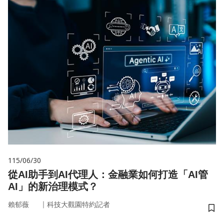
115/06/30
從AI助手到AI代理人：金融業如何打造「AI管
AI」的新治理模式？
｜
賴郁薇
科技大觀園特約記者
儲