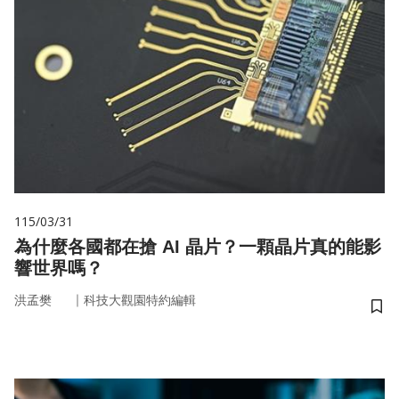
115/03/31
為什麼各國都在搶 AI 晶片？一顆晶片真的能影
響世界嗎？
｜
洪孟樊
科技大觀園特約編輯
儲