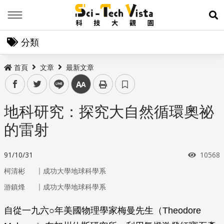
Menu
展
分類
首頁
文章
最新文章
facebook
twitter
line
中
地科研究：探究大自然循環奧祕
的雷射
瀏覽次
91/10/31
10568
｜
柯清彬
成功大學地球科學系
｜
游鎮烽
成功大學地球科學系
自從一九六○年美國物理學家梅曼先生（Theodore