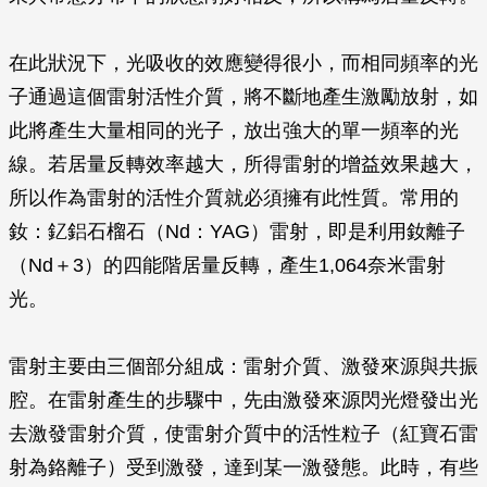
在此狀況下，光吸收的效應變得很小，而相同頻率的光
子通過這個雷射活性介質，將不斷地產生激勵放射，如
此將產生大量相同的光子，放出強大的單一頻率的光
線。若居量反轉效率越大，所得雷射的增益效果越大，
所以作為雷射的活性介質就必須擁有此性質。常用的
釹：釔鋁石榴石（Nd：YAG）雷射，即是利用釹離子
（Nd＋3）的四能階居量反轉，產生1,064奈米雷射
光。
雷射主要由三個部分組成：雷射介質、激發來源與共振
腔。在雷射產生的步驟中，先由激發來源閃光燈發出光
去激發雷射介質，使雷射介質中的活性粒子（紅寶石雷
射為鉻離子）受到激發，達到某一激發態。此時，有些