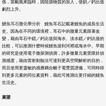
係，當颱風來臨時，因陸源物質的加入，使鋇／鈣比值
劇烈上升。
鰻魚耳石微化學分析
鰻魚耳石記載著鰻魚的成長生活
史。因為在不同的環境裡，耳石中的微量元素跟著改
變，藉由耳石中鍶／鈣比值與海水、淡水鍶／鈣比值的
比較，可以推測什麼時候鰻魚游到河裡或海水中。早期
的研究是使用電子微探測偵測，許多微量元素受限於偵
測感度，藉由雷射剝蝕法可達到更高空間解析的目的，
而且使用更靈敏的感應耦合離子電漿質譜儀，可同時得
到更多元素的同位素資料，藉此可推測出更仔細的鰻魚
生活史。
展望