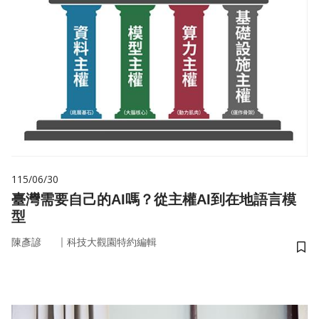
115/06/30
臺灣需要自己的AI嗎？從主權AI到在地語言模
型
｜
陳彥諺
科技大觀園特約編輯
儲