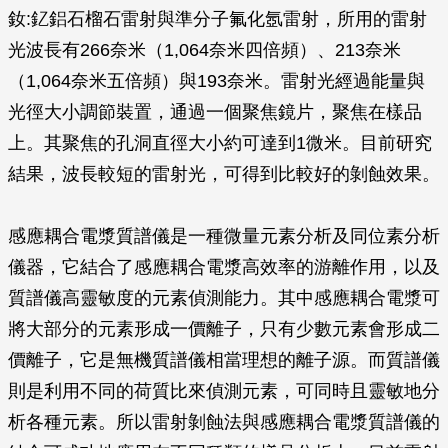
釹:釔鋁石榴石雷射與準分子氟化氬雷射，所用的雷射
光波長有266奈米（1,064奈米四倍頻）、213奈米
（1,064奈米五倍頻）與193奈米。雷射光經過能量與
光徑大小調節裝置，通過一個聚焦鏡片，聚焦在樣品
上。其聚焦的孔洞直徑大小約可達到1微米。目前研究
結果，波長較短的雷射光，可得到比較好的剝蝕效果。
感應耦合電漿質譜儀是一種微量元素分析及同位素分析
儀器，它結合了感應耦合電漿高效率的游離作用，以及
質譜儀高靈敏度的元素偵測能力。其中感應耦合電漿可
將大部分的元素形成一價離子，只有少數元素會形成二
價離子，它是無機質譜儀相當理想的離子源。而質譜儀
則是利用不同的荷質比來偵測元素，可同時且靈敏地分
析各種元素。所以雷射剝蝕法與感應耦合電漿質譜儀的