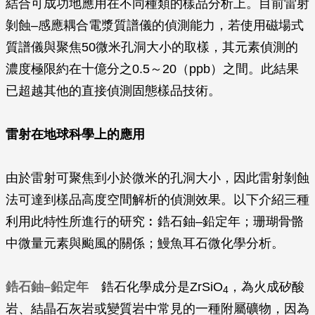
結合可成功地應用在不同種類的樣品分析上。目前雷射
剝蝕–感應耦合電漿質譜儀的偵測能力，若使用磁場式
質譜儀與聚焦50微米孔洞大小的取樣，其元素偵測的
濃度極限約在十億分之0.5～20（ppb）之間。此結果
已超越其他的直接偵測固態樣品技術。
雷射在地球科學上的應用
由於雷射可聚焦到小於微米的孔洞大小，因此雷射剝蝕
法可達到樣品高度空間解析的偵測效果。以下介紹三種
利用此特性所進行的研究︰鋯石鈾–鉛定年；珊瑚骨骼
中微量元素與颱風的關係；鰻魚耳石微化學分析。
鋯石鈾–鉛定年
鋯石化學成分是ZrSiO
，為火成矽酸
4
岩、結晶石灰岩或變質岩中常見的一種附屬礦物，因為