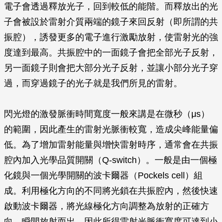
電子會透過釋放光子，回到較低的能階。而釋放出的光
子會被設於雷射介質兩端的鏡子來回反射（即所謂的共
振腔），誘發更多的電子進行激勵放射，使雷射光的強
度達到最高。共振腔中的一面鏡子會把全部光子反射，
另一面鏡子則會把大部分光子反射，並讓小部分光子穿
過，而穿過鏡子的光子就是我們所見的雷射。
閃光燈的激發脈衝時間寬度一般來講是在微秒（μs）
的範圍，因此產生的雷射光脈衝較寬，造成尖峰能量偏
低。為了增加雷射能量與增快雷射時序，通常會在共振
腔內加入光學品質開關（Q-switch）。一般是由一個極
化鏡與一個光學開關的波卡爾器（Pockels cell）組
成。利用極化方向的不同將光鎖在共振腔內，然後快速
啟動波卡爾器，將光線極化方向調整為放射的正確方
向，瞬間放射而出。因此所得雷射光脈衝寬度可達到小