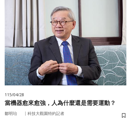
115/04/28
當機器愈來愈強，人為什麼還是需要運動？
｜
鄒明珆
科技大觀園特約記者
儲