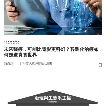
115/07/22
未來醫療，可能比電影更科幻？客製化治療如
何走進真實世界
｜
陳彥諺
科技大觀園特約編輯
儲