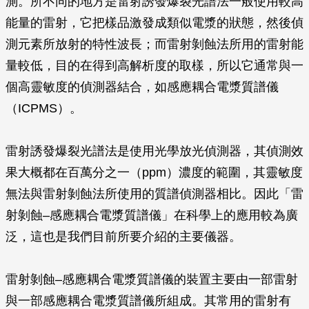
測。所不同的地方是雷射誘發爆裂光譜法一般使用較高
能量的雷射，它把樣品激發成類似電漿的狀態，然後偵
測元素所放射的特性波長；而雷射剝蝕法所用的雷射能
量較低，目的在得到高解析度的取樣，所以它通常與一
個高靈敏度的偵測器結合，如感應耦合電漿質譜儀
（ICPMS）。
雷射誘發爆裂光譜法是使用光學放光偵測器，其偵測效
果大概都在百萬分之一（ppm）濃度的範圍，其靈敏度
無法與雷射剝蝕法所使用的質譜偵測器相比。因此「雷
射剝蝕–感應耦合電漿質譜儀」在科學上的應用較為廣
泛，這也是我們目前所要介紹的主要儀器。
雷射剝蝕–感應耦合電漿質譜儀的裝置主要由一部雷射
與一部感應耦合電漿質譜儀所組成。其常用的雷射有