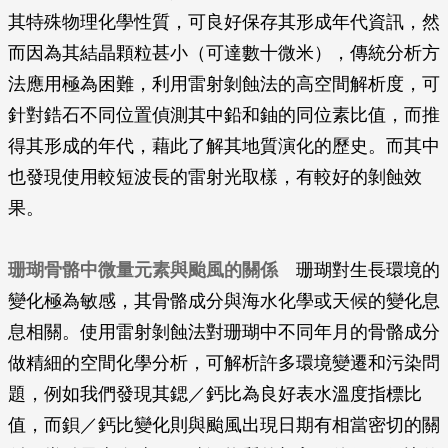
其特殊物理化學性質，可良好保存其形成年代資訊，然
而因為其結晶顆粒甚小（可達數十微米），傳統分析方
法應用極為困難，利用雷射剝蝕法的高空間解析度，可
針對鋯石不同位置偵測其中鉛和鈾的同位素比值，而推
得其形成的年代，藉此了解其地質演化的歷史。而其中
也發現使用較短波長的雷射光取樣，有較好的剝蝕效
果。
珊瑚骨骼中微量元素與颱風的關係
珊瑚對生長環境的
變化極為敏感，其骨骼成分與海水化學或天候的變化息
息相關。使用雷射剝蝕法對珊瑚中不同年月的骨骼成分
做精細的空間化學分析，可解析許多環境變遷和污染問
題，例如我們發現其鍶／鈣比為良好表水溫度指標比
值，而鋇／鈣比變化則與颱風出現日期有相當密切的關