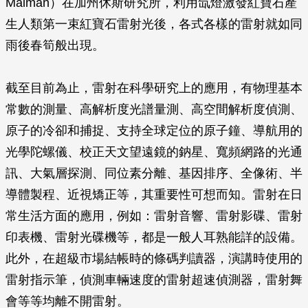
Malman）在加州休斯研究所，利用氙燈激發紅寶石產
生人類第一束紅寶石雷射光後，各式各樣的雷射就如同
雨後春筍般出現。
截至目前為止，雷射在科學研究上的應用，有物理基本
常數的測量、高解析度光譜量測、高空間解析度偵測、
原子的冷卻和捕捉、支持全球定位的原子鐘、導航用的
光學陀螺儀、校正天文望遠鏡的鈉星、寬頻網路的光通
訊、大氣層探測、同位素分離、基因排序、全像術、半
導體製程、近視矯正等，其重要性可想而知。雷射在日
常生活方面的應用，例如：雷射音響、雷射影碟、雷射
印表機、雷射光碟機等，都是一般人耳熟能詳的設備。
此外，在超級市場結帳時的條碼判讀器，演講時使用的
雷射指示筆，偵測車輛速度的雷射超速偵測器，雷射舞
會等等均離不開雷射。