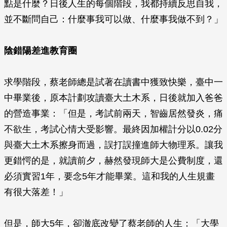
點是什麼？日後人生的每個階段，我都持續反思自我，
並不斷問自己：什麼事我可以做、什麼事我做不到？」
陰錯陽差進教育圈
求學階段，蔡老師總是試著在讀書中獲致快樂，臺中一
中畢業後，原本計劃攻讀臺大土木系，日後就加入爸爸
的營造事業：「但是，考試前兩天，智齒居然發炎，痛
不欲生，考試心情大受影響。最終因加權計分以0.02分
與臺大土木系擦身而過，誤打誤撞進師大物理系。讓我
更錯愕的是，就讀前夕，赫然發現師大是公費制度，還
必須實習1年，要念5年才能畢業。這和我的人生規畫
有很大落差！」
但是，師大5年，卻澈底改變了蔡老師的人生：「大學