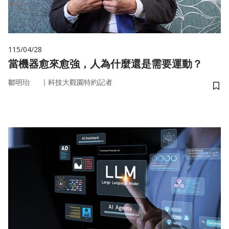
115/04/28
當機器愈來愈強，人為什麼還是需要運動？
｜
鄒明珆
科技大觀園特約記者
儲