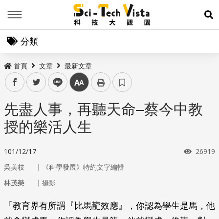
Menu
展
分類
首頁
文章
最新文章
facebook
twitter
line
中
先盡人事，再聽天命–蔡今中教
授的樂活人生
瀏覽次
101/12/17
26919
｜
吳美枝
《科學發展》特約文字編輯
｜
林茂榮
攝影
「教育界有所謂『比馬龍效應』，你認為學生是馬，他