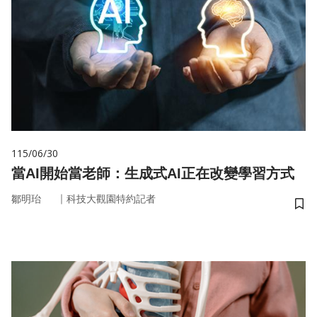
115/06/30
當AI開始當老師：生成式AI正在改變學習方式
｜
鄒明珆
科技大觀園特約記者
儲