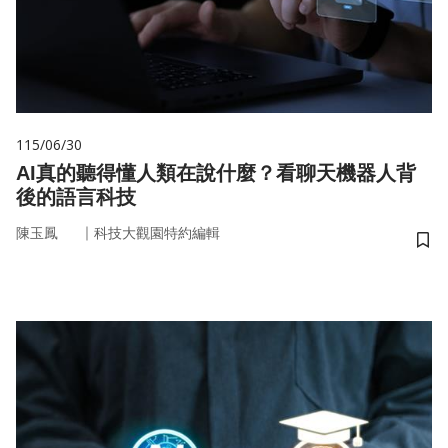
115/06/30
AI真的聽得懂人類在說什麼？看聊天機器人背
後的語言科技
｜
陳玉鳳
科技大觀園特約編輯
儲