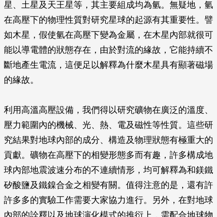
星、土星及天王星等，其主要組成均為氫。無疑地，氫
在高壓下的物理性質對研究星球的起源有其重要性。譬
如木星，假使氫在高壓下變為金屬，在木星內部就很可
能以導電體的狀態存在，由於對流的緣故，它能持續不
斷地產生電流，這便足以解釋為什麼木星具有顯著磁場
的緣故。
利用高溫高壓設備，我們得以研究礦物在廣泛的溫度、
壓力範圍內的機械、光、熱、電及磁性等性質。這些研
究結果對地球內部的成分、構造及物理狀態有極重大的
貢獻。礦物在高壓下的相變形態多而有趣，許多構成地
球內部地震波速分布的不連續情形，均可解釋為和鎂鐵
矽酸鹽及鐵鎳合金之相變有關。值得注意的是，還有許
許多多的實驗工作需要大家協力進行。另外，在對地球
內部的詮釋以及地球演化模式的推衍上，需配合地球物