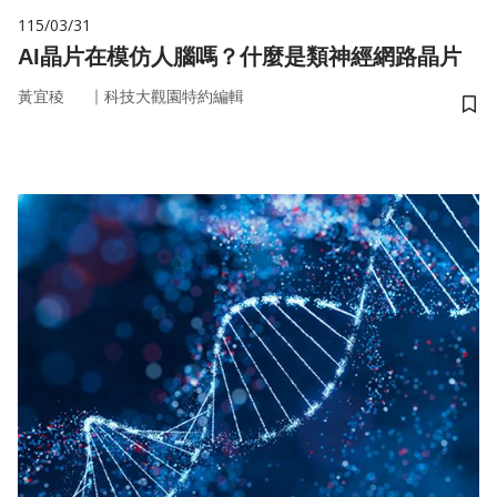
115/03/31
AI晶片在模仿人腦嗎？什麼是類神經網路晶片
｜
黃宜稜
科技大觀園特約編輯
儲