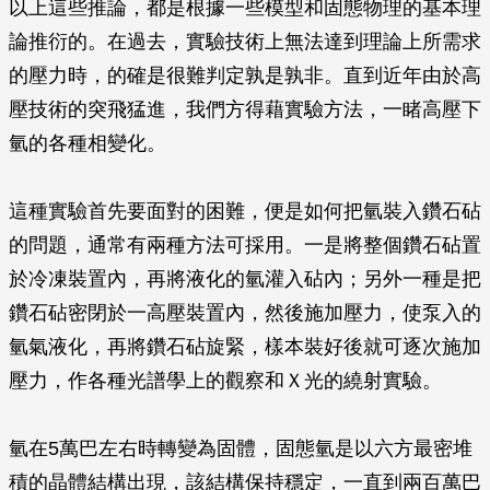
以上這些推論，都是根據一些模型和固態物理的基本理
論推衍的。在過去，實驗技術上無法達到理論上所需求
的壓力時，的確是很難判定孰是孰非。直到近年由於高
壓技術的突飛猛進，我們方得藉實驗方法，一睹高壓下
氫的各種相變化。
這種實驗首先要面對的困難，便是如何把氫裝入鑽石砧
的問題，通常有兩種方法可採用。一是將整個鑽石砧置
於冷凍裝置內，再將液化的氫灌入砧內；另外一種是把
鑽石砧密閉於一高壓裝置內，然後施加壓力，使泵入的
氫氣液化，再將鑽石砧旋緊，樣本裝好後就可逐次施加
壓力，作各種光譜學上的觀察和Ｘ光的繞射實驗。
氫在5萬巴左右時轉變為固體，固態氫是以六方最密堆
積的晶體結構出現，該結構保持穩定，一直到兩百萬巴