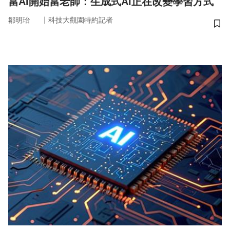
當AI開始當老師：生成式AI正在改變學習方式
｜
鄒明珆
科技大觀園特約記者
儲