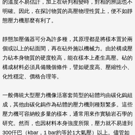
的溫度不易估計，加上在研判相變時，對相的辨認也不
明確。因此，在探討物質的高壓物理性質上，便不如靜
態壓力機那麼有利了。
靜態加壓儀器可分為許多種，其原理都是將樣本置於兩
個或以上的砧面間，再在砧外施以機械力。由於構成壓
力砧本身物質的硬度較高，能在樣本上產生高壓。砧的
構成材料必須具備幾個條件，譬如硬度高、壓縮性小、
化性穩定、價格合理等。
一般傳統大型壓力機像活塞套筒型的砧體均由碳化鎢組
成，其他由碳化鎢作為砧體的壓力機則種類繁多。這些
壓力機可容納較多量的樣本，通常用來作實驗岩石學的
研究。然而，也因材料本身強度所限，壓力就不易達到
300仟巴（kbar，1 bar約等於1大氣壓）以上。儘管如