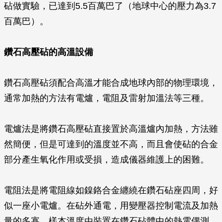
砧做實驗，已達到5.5百萬巴了（地球中心的壓力為3.7
百萬巴）。
鑽石高壓砧的高溫設備
鑽石高壓砧須配合高溫才能合成地球內部的物理環境，
通常加熱的方法有電爐，電阻及雷射加溫法等三種。
電爐法是將鑽石高壓砧直接置於高溫爐內加熱，方法雖
然簡便，但是可達到的溫度並不高，而且會使砧的合金
部分產生氧化作用或受損，造成儀器維護上的困難。
電阻法是將電阻線如鎳鉻合金纏繞在鑽石砧座四周，好
似一座小電爐。在砧外通電，用變壓器控制電流及加熱
量的多寡，樣本溫度由裝置在鑽石砧體中的熱電偶測