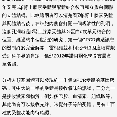
年又完成
β
腎上腺素受體與配體結合後再和Ｇ蛋白偶聯
的立體結構。比較這兩者可以清楚看到
β
腎上腺素受體
與配體結合後，在細胞內側會打開一個親油性的孔洞，
這個孔洞就是
β
腎上腺素受體與Ｇ蛋白
α
次單元結合的
位置。經過約半個世紀的研究，第一個GPCR傳遞訊息
的機制終於完全解開。雷柯維茲和柯比卡也因這項貢獻
受到科學界的肯定，獲頒2012年諾貝爾化學獎實屬實
至名歸。
分析人類基因體可以發現約一千個GPCR受體的基因密
碼，其中大約一半的受體是接收氣味的訊號，三分之一
是接收激素類物質，例如多巴胺、血清素、組織胺等。
其他尚有可以接收光線、味覺分子等的受體，另有上百
種的受體功能尚待確認。