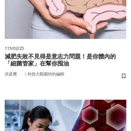
115/02/25
減肥失敗不見得是意志力問題！是你體內的
「細菌管家」在幫你囤油
｜
洪孟樊
科技大觀園特約編輯
儲