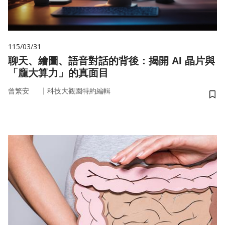
115/03/31
聊天、繪圖、語音對話的背後：揭開 AI 晶片與
「龐大算力」的真面目
｜
曾繁安
科技大觀園特約編輯
儲