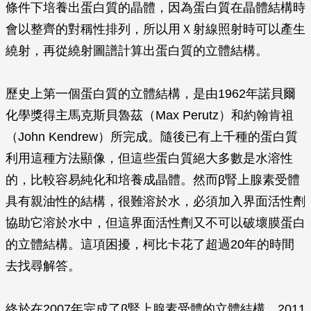
條件下培養出蛋白質的晶體，因為蛋白質在晶體結構時
會以整齊的對稱性排列，所以用Ｘ射線照射時可以產生
繞射，再從繞射圖譜計算出蛋白質的立體結構。
歷史上第一個蛋白質的立體結構，是由1962年諾貝爾
化學獎得主馬克斯貝魯茲（Max Perutz）和約翰肯祖
（John Kendrew）所完成。隨後已有上千種的蛋白質
利用這種方法顯像，但這些蛋白質絕大多數是水溶性
的，比較容易純化和培養成晶體。然而
β
腎上腺素受體
具有親油性的結構，很難溶於水，必須加入界面活性劑
協助它溶於水中，但這界面活性劑又不可以破壞膜蛋白
的立體結構。這項困擾，柯比卡花了超過20年的時間
去找尋解答。
終於在2007年完成了
β
腎上腺素受體的立體結構，2011