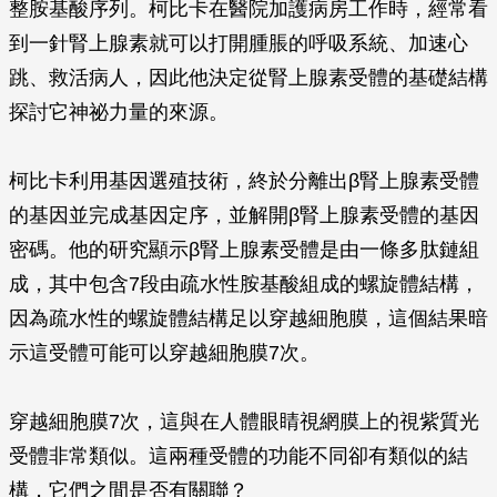
整胺基酸序列。柯比卡在醫院加護病房工作時，經常看
到一針腎上腺素就可以打開腫脹的呼吸系統、加速心
跳、救活病人，因此他決定從腎上腺素受體的基礎結構
探討它神祕力量的來源。
柯比卡利用基因選殖技術，終於分離出
β
腎上腺素受體
的基因並完成基因定序，並解開
β
腎上腺素受體的基因
密碼。他的研究顯示
β
腎上腺素受體是由一條多肽鏈組
成，其中包含7段由疏水性胺基酸組成的螺旋體結構，
因為疏水性的螺旋體結構足以穿越細胞膜，這個結果暗
示這受體可能可以穿越細胞膜7次。
穿越細胞膜7次，這與在人體眼睛視網膜上的視紫質光
受體非常類似。這兩種受體的功能不同卻有類似的結
構，它們之間是否有關聯？