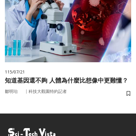
115/07/21
知道基因還不夠 人體為什麼比想像中更難懂？
｜
鄒明珆
科技大觀園特約記者
儲