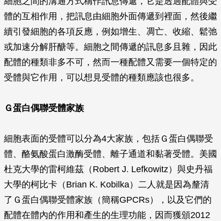
細胞之間的溝通方式稱作訊息傳遞，它是透過配體與受
體的互相作用，把訊息由細胞外面傳遞到裡面，然後繼
續引發細胞的各項反應，例如增生、凋亡、收縮、鬆弛
或加速分解肝醣等。細胞之間傳遞的訊息多且雜，因此
配體的種類非多不可，然而一種配體又需要一個特定的
受體與它作用，可以想見受體的種類應該也很多。
Ｇ蛋白偶聯受體家族
細胞表面的受體可以分為4大家族，包括Ｇ蛋白偶聯受
體、酪氨酸蛋白激酶受體、離子通道和黏著受體。美國
杜克大學的雷柯維茲（Robert J. Lefkowitz）與史丹福
大學的柯比卡（Brian K. Kobilka）二人就是因為釐清
了Ｇ蛋白偶聯受體家族（簡稱GPCRs），以及它們的
配體在體內的作用和產生的生理功能，因而獲頒2012