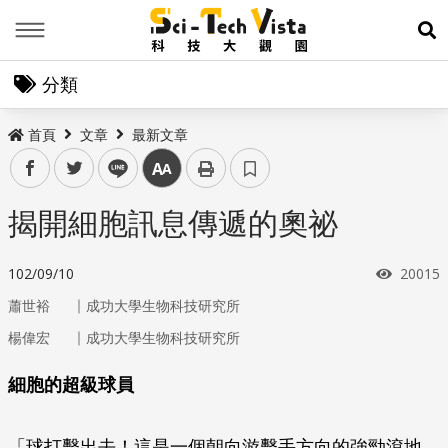
Menu
展
分類
首頁
文章
最新文章
facebook
twitter
line
中
揭開細胞訊息傳遞的奧祕
瀏覽次
102/09/10
20015
｜
蕭世裕
成功大學生物科技研究所
｜
楊偉宏
成功大學生物科技研究所
細胞的超級球員
「球打擊出去！這是一個朝向游擊手方向的強勁滾地