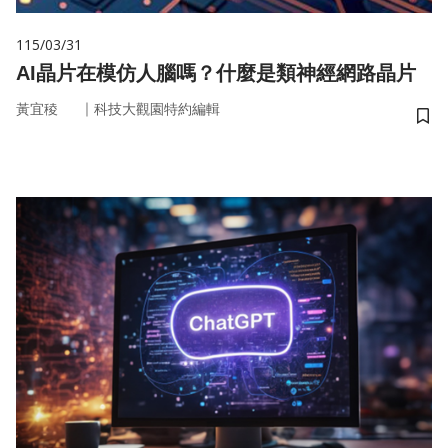
115/03/31
AI晶片在模仿人腦嗎？什麼是類神經網路晶片
｜
黃宜稜
科技大觀園特約編輯
儲