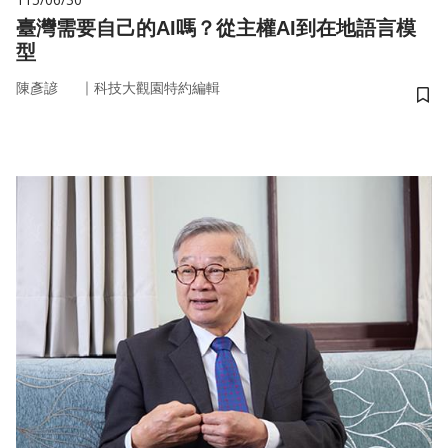
臺灣需要自己的AI嗎？從主權AI到在地語言模
型
｜
陳彥諺
科技大觀園特約編輯
儲