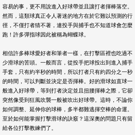
容易的事，更不用說進入好球帶並且讓打者揮棒落空。
然而，這類球真正令人著迷的地方在於它難以預測的行
徑，不僅打者猜不著，連投手與捕手也不知道球會怎麼
跑！許多彈指球因此被稱為蝴蝶球。
相信許多棒球愛好者和筆者一樣，在打擊區裡也吃過不
少滑球的苦頭。一般而言，從投手把球投出到進入捕手
手套，只有約半秒的時間，所以打者只有約四分之一秒
的時間，可以判斷並決定是否揮棒。好的滑球如直球一
般進入好球帶，等到打者決定並且扭腰揮棒之際，它卻
突然像受到狂風吹襲一般被吹出好球帶。這時，不論你
如何調整、延伸你的球棒，多半都難逃揮空棒的命運。
至於如何能掌握打擊滑球的訣竅？這深奧的問題只有留
給各位打擊教練們了。