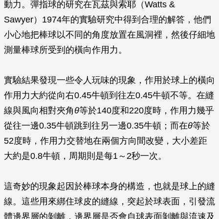
動力。彈指球的研究在瓦茲與索耶（Watts &
Sawyer）1974年的實驗研究中得到合理的解答，他們
小心地把棒球以不同的角度放置在風洞裡，然後仔細地
測量棒球所受到的橫向作用力。
實驗結果發現一些令人玩味的現象，作用於球上的橫向
作用力大約從向右0.45牛頓到往左0.45牛頓不等。在縫
線與風向相對夾角
θ
等於140度和220度時，作用力幾乎
從往一邊0.35牛頓跳到往另一邊0.35牛頓；而在
θ
等於
52度時，作用力交替地在兩個方向間改變，大小差距
大約是0.8牛頓，周期則是每1～2秒一次。
這奇妙的現象起因於棒球本身的構造，也就是球上的縫
線。這些用來綁住球皮的縫線，突起於球表面，引發流
體邊界層的剝離，邊界層是否會自球表面剝離與流速及