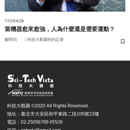
115/04/28
當機器愈來愈強，人為什麼還是需要運動？
｜
鄒明珆
科技大觀園特約記者
儲
科技大觀園 ©2020 All Rights Reserved.
地址：臺北市大安區和平東路二段106號22樓
電話：02-25056789 #5526