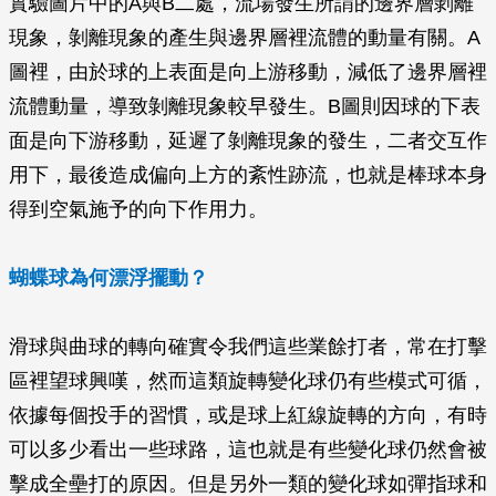
實驗圖片中的A與B二處，流場發生所謂的邊界層剝離
現象，剝離現象的產生與邊界層裡流體的動量有關。A
圖裡，由於球的上表面是向上游移動，減低了邊界層裡
流體動量，導致剝離現象較早發生。B圖則因球的下表
面是向下游移動，延遲了剝離現象的發生，二者交互作
用下，最後造成偏向上方的紊性跡流，也就是棒球本身
得到空氣施予的向下作用力。
蝴蝶球為何漂浮擺動？
滑球與曲球的轉向確實令我們這些業餘打者，常在打擊
區裡望球興嘆，然而這類旋轉變化球仍有些模式可循，
依據每個投手的習慣，或是球上紅線旋轉的方向，有時
可以多少看出一些球路，這也就是有些變化球仍然會被
擊成全壘打的原因。但是另外一類的變化球如彈指球和