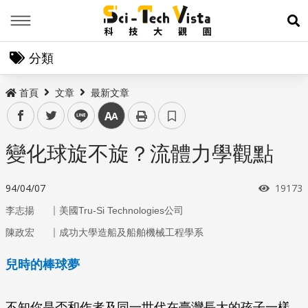
Menu
展
分類
首頁
文章
最新文章
facebook
twitter
line
中
變化球旋不旋？流體力學觀點
瀏覽次
94/04/07
19173
｜
李志揚
美國Tru-Si Technologies公司
｜
陳政宏
成功大學造船及船舶機械工程學系
兒時的棒球夢
不知你是否和作者及同一世代在臺灣長大的孩子一樣，