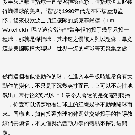
多年來這類彈指球一直帶著神祕色彩，彈指球也因此獲
得蝴蝶球的美名。還記得1990年代先在匹茲堡海盜
隊，後來投效波士頓紅襪隊的威克菲爾德（Tim
Wakefield）嗎？這位當時非常年輕的投手幾乎只投一
種球，那就是彈指球，其球速之慢讓人難以想像，畢竟
這是美國職棒大聯盟，世界一流的棒球菁英聚集之處！
然而這個看似慢動作的球，在進入本壘板時通常會有大
動作的變化，不只是下沉幾英寸而已，它可以不定性地
飄出正常行徑2英尺以上！最令人著迷的是從電視轉播
中，你還可以清楚地看出球上的紅線幾乎不動地隨球而
來。同樣地，如何投彈指球的難題就交給投手的指導教
練們去煩惱，本文僅就流體動力學的觀點來探討這問
題。