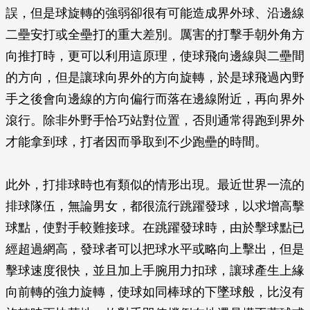
誤，但是球旋轉的強弱卻很有可能造成界外球、沿邊線
二壘安打或全壘打的重大差別。厲害的打擊手朝外角方
向推打時，更可以利用這原理，使球飛向邊線與二壘間
的方向，但是讓球向界外的方向旋轉，於是球飛過內野
手之後會向邊線的方向偏行而落在邊線附近，再向界外
滾行。除非外野手恰巧站對位置，否則通常得跑到界外
才能拿到球，打者因而爭取到不少跑壘的時間。
此外，打排球時也有類似的情形出現。最近世界一流的
排球隊伍，無論男女，都很流行跳躍發球，以求增高擊
球點，使對手較難接球。在跳躍發球時，由於擊球點已
經超過網高，發球者可以把球水平或略向上擊出，但是
擊球速度很快，並且加上手腕用力扣球，讓球產生上緣
向前轉的強力旋轉，使球如同棒球的下墜球般，比沒有