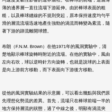
均速度受黏性影響的邊界層裡。在棒球的前端，這層薄
薄的邊界層一直往流場下游延伸。由於棒球表面的粗
糙，以及棒球縫線的不規則突起，原本保持速度均勻平
滑的層流流場迅速地產生強勁的渦流而轉變為紊流，隨
著下游的跡流離開球體。
布朗（F.N.M. Brown）在他1971年的風洞實驗中，清
楚地顯示棒球旋轉時附近的流場。在他的實驗中，風由
左向右吹，球以逆時針方向旋轉，也就是說球的上表面
是向上游前方移動，而下表面向下游後方移動。
從他的風洞實驗結果的示意圖，可以看出幾點與我們原
先理想化勢流的差異。首先，流場只在棒球前端一半的
地方保持層流的狀態，過了中線之後，明顯有渦流夾