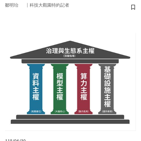
｜
鄒明珆
科技大觀園特約記者
儲
115/06/30