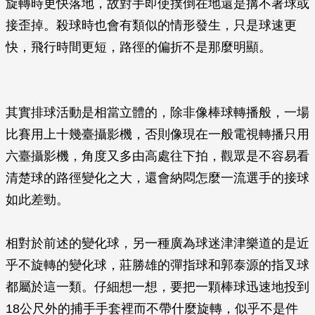
旋轉時更快落地，故對手即使撲倒在地還是搆不著球或
接歪掉。殺球時也會有類似的情形發生，只是球速更
快，飛行時間更短，路徑的偏折不是那麼明顯。
其實排球活動是相當立體的，除非像棒球轉播般，一場
比賽用上十幾臺攝影機，否則像現在一般電視轉播只用
六臺攝影機，角度又多由高處往下拍，觀眾是不容易看
清楚球的路徑變化之大，還會納悶怎麼一流選手的接球
如此差勁。
相對於前述的變化球，另一種廣為球迷津津樂道的是近
乎不旋轉的變化球，莊勝雄的彈指球和郭泰源的指叉球
都屬於這一類。仔細想一想，要把一顆棒球迅速地投到
18公尺外的捕手手套裡而不帶什麼旋轉，似乎不是件