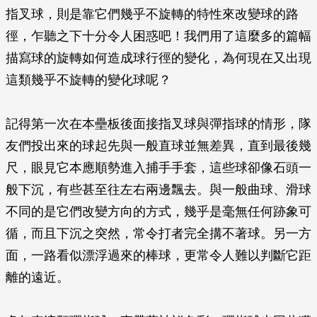
指叉球，則是靠它們幾乎不旋轉的特性來改變球的路
徑，乍聽之下十分令人困惑吧！我們用了這麼多的篇幅
描寫球的旋轉如何造成球行徑的變化，為何現在又出現
這類幾乎不旋轉的變化球呢？
記得第一次在本壘板後面接指叉球與彈指球的情形，隊
友們投出來的球起先與一般直球並無差異，直到最後幾
尺，眼見它本應順勢進入捕手手套，這些球卻像石頭一
般下沉，有些甚至往左右兩邊飄去。與一般曲球、滑球
不同的是它們改變方向的方式，幾乎是毫無任何跡象可
循，而且下沉之突然，常令打者完全搆不著球。另一方
面，一路看似漂浮過來的棒球，更常令人難以判斷它距
離的遠近。