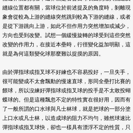
縫線位置都有關，當球位於前述提及的角度時，剝離現
象會從較為上游的縫線突然跳到較為下游的縫線，或者
是從下游跳向上游，如此不但作用力突然增加或減少，
方向也受到改變。試想一個緩慢旋轉的球受到這些突然
改變的作用力，在接近本壘時，行徑變化益加明顯，這
就是為何這類變化球那麼難以捉摸的原因。
由於彈指球或指叉球不好練也不容易投好，一旦失手，
很可能變成不太會飄動的慢速直球，形同全壘打比賽的
餵球，所以沒練好彈指球或指叉球的投手是不太敢投蝴
蝶球的。但是這種飄忽不定的特性實在很好用，因而有
了一般所謂的口水球與凡士林球，就是把球的一部分塗
上口水或凡士林，以造成球的阻力不均勻，雖然球速比
彈指球或指叉球快，卻也一樣具有漂浮不定的性質，只