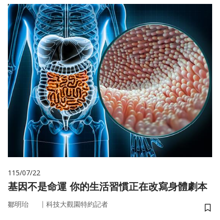
115/07/22
基因不是命運 你的生活習慣正在改寫身體劇本
｜
鄒明珆
科技大觀園特約記者
儲