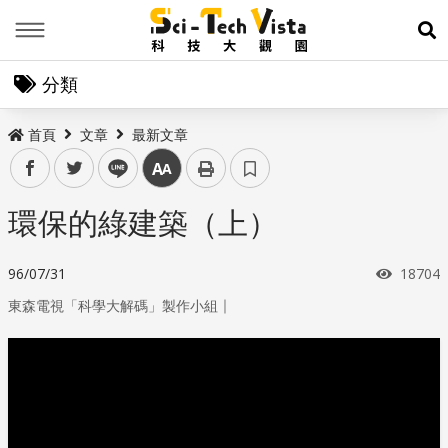
Menu
展
分類
首頁
文章
最新文章
facebook
twitter
line
中
環保的綠建築（上）
瀏覽次
96/07/31
18704
｜
東森電視「科學大解碼」製作小組