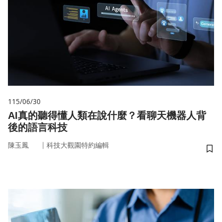
115/06/30
AI真的聽得懂人類在說什麼？看聊天機器人背
後的語言科技
｜
陳玉鳳
科技大觀園特約編輯
儲