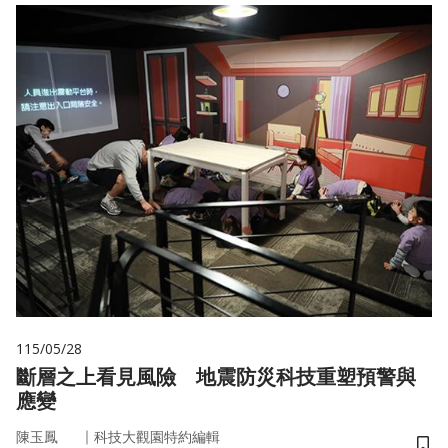
115/05/28
斷層之上看見風險 地震防災科技重塑預警與
應變
｜
陳玉鳳
科技大觀園特約編輯