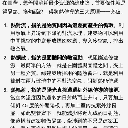
在臺灣，想蓋間消耗最少資源的綠建築，首要條件就是
得隔熱。換句話說，得將熱傳導的三大原理一一突破。
熱對流，指的是物質間因為溫差而產生的循環
。利
用熱氣上昇冷氣下降的對流原理，建築物可以利用
中間挑空的中庭形成煙囪效應，導入冷空氣，排出
熱空氣。
熱擴散，指的是固體間的熱流動
。想阻斷這條熱
源，最簡單的方法，就是在固體與固體之間，夾上
另一種介質。綠建築所採用的隔熱窗戶，就是利用
被封在兩片玻璃中的不對流空氣，阻斷熱能傳遞。
熱輻射，指的是陽光直接透過紅外線傳導的熱源
。
當室內溫度因為過多的日射熱而上升時，只要加上
傾斜 45 度的外遮陽板，再加上室內抗紫外線窗
簾，如此雙管齊下，就能減少將近九成的日射熱。
像這樣替建築物做隔熱，牽涉到的不只是建築工