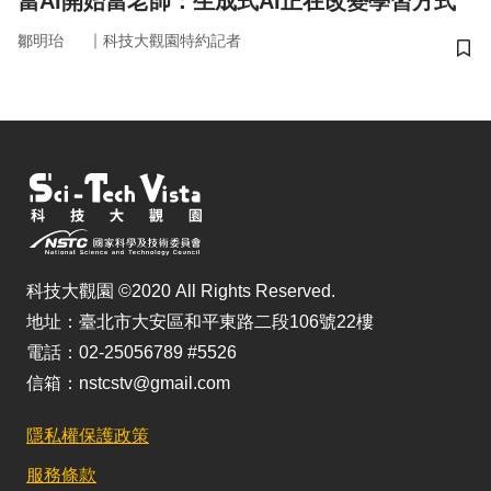
當AI開始當老師：生成式AI正在改變學習方式
｜
鄒明珆
科技大觀園特約記者
儲
科技大觀園 ©2020 All Rights Reserved.
地址：臺北市大安區和平東路二段106號22樓
電話：02-25056789 #5526
信箱：nstcstv@gmail.com
隱私權保護政策
服務條款