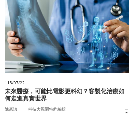
115/07/22
未來醫療，可能比電影更科幻？客製化治療如
何走進真實世界
｜
陳彥諺
科技大觀園特約編輯
儲