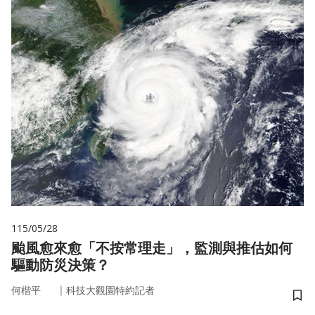
115/05/28
颱風愈來愈「不按常理走」，監測與推估如何
驅動防災決策？
｜
何楷平
科技大觀園特約記者
儲