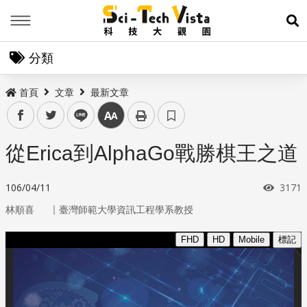
Menu
展
分類
首頁
文章
最新文章
facebook
twitter
line
中
從Erica到AlphaGo戰勝棋王之道
瀏覽
106/04/11
3171
｜
林順喜
臺灣師範大學資訊工程學系教授