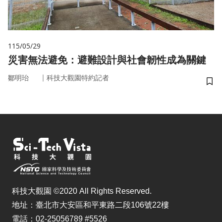
115/05/29
災害無法避免：避難設計與社會韌性成為關鍵
｜
鄒明珆
科技大觀園特約記者
儲
科技大觀園 ©2020 All Rights Reserved.
地址：臺北市大安區和平東路二段106號22樓
電話：02-25056789 #5526