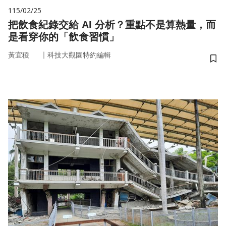
115/02/25
把飲食紀錄交給 AI 分析？重點不是算熱量，而
是看穿你的「飲食習慣」
｜
黃宜稜
科技大觀園特約編輯
儲