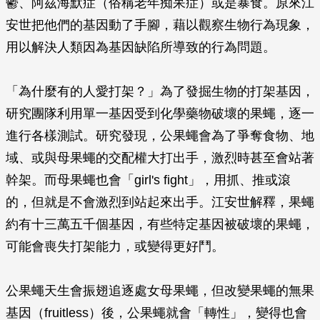
鬱、阿茲海默症（俗稱老年痴呆症）或是暴食。原來江
安世把他們的基因動了手腳，藉以觀察生物行為現象，
用以解決人類因為基因缺陷所導致的行為問題。
「為什麼有的人愛打架？」為了發掘生物的打架基因，
研究團隊利用單一基因受到化學藥物破壞的果蠅，逐一
進行各樣測試。研究發現，公果蠅會為了爭奪食物、地
域、或與母果蠅的交配權大打出手，激烈時甚至會站著
幹架。而母果蠅也會「girl's fight」，用抓、推或滾
的，但就是不會激烈到站起來出手。江安世解釋，果蠅
約有十三萬五千個基因，有些特定基因被破壞的果蠅，
可能會喪失打架能力，或變得更好鬥。
公果蠅天生會振翅追逐處女母果蠅，但改變果蠅的無果
基因（fruitless）後，公果蠅就會「轉性」，變得也會