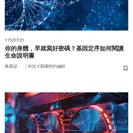
115/07/21
你的身體，早就寫好密碼？基因定序如何閱讀
生命說明書
｜
陳彥諺
科技大觀園特約編輯
儲