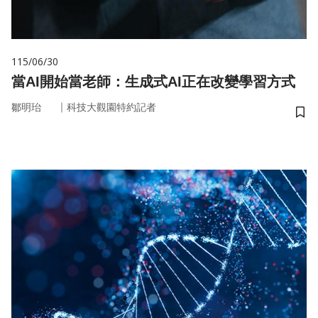
115/06/30
當AI開始當老師：生成式AI正在改變學習方式
｜
鄒明珆
科技大觀園特約記者
儲