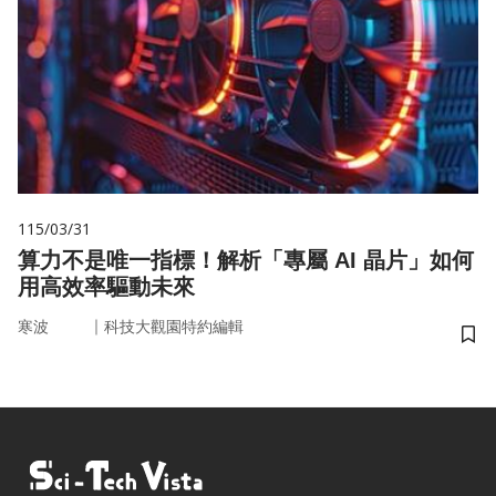
115/03/31
算力不是唯一指標！解析「專屬 AI 晶片」如何
用高效率驅動未來
｜
寒波
科技大觀園特約編輯
儲