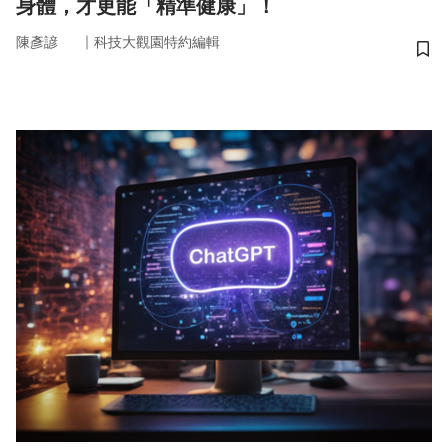
身體，才更能「精準健康」！
｜
陳彥諺
科技大觀園特約編輯
儲