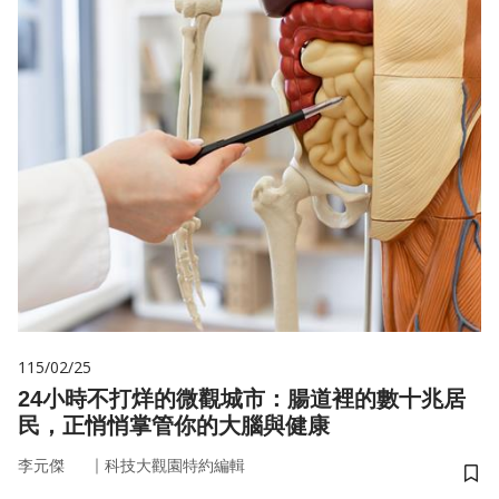
115/02/25
24小時不打烊的微觀城市：腸道裡的數十兆居
民，正悄悄掌管你的大腦與健康
｜
李元傑
科技大觀園特約編輯
儲