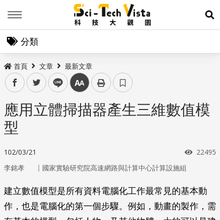
Menu
展
分類
首頁
文章
最新文章
facebook
twitter
line
中
應用立體掃描器產生三維數值模
型
瀏覽次
102/03/21
22495
｜
李銘孝
國家實驗研究院高速網路與計算中心計算設施組
建立數值模型是所有資料電腦化工作最常見的基本動
作，也是電腦化的第一個步驟。例如，動畫的製作，需