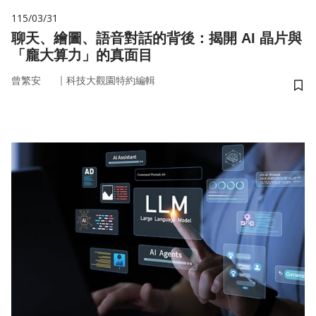
115/03/31
聊天、繪圖、語音對話的背後：揭開 AI 晶片與
「龐大算力」的真面目
｜
曾繁安
科技大觀園特約編輯
儲