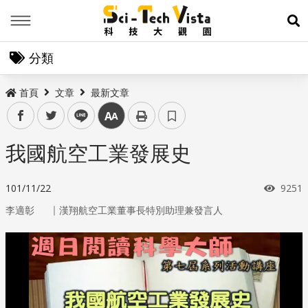
Menu
展
分類
首頁
文章
最新文章
facebook
twitter
line
中
我國航空工業發展史
瀏覽
101/11/22
9251
｜
李適彰
漢翔航空工業董事長特別助理兼發言人