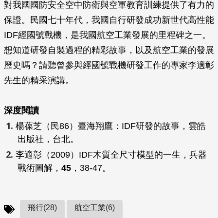
對我國國防安全空中防衛與空軍教育訓練提供了有力的
保證。民國七十年代，我國自行研發成功新世代高性能
IDF經國號戰機，是我國航空工業發展的里程碑之一。
想知道研發自製過程的精彩故事，以及航空工業的發展
歷史嗎？請聽曾參與經國號戰機研發工作的專家李適彰
先生的精采演講。
深度閱讀
楊葆芝（民86）
臺海翔鷹：IDF研發的故事
，雲皓
出版社，台北。
李適彰（2009）IDF木質全尺寸模型的一生，
兵器
戰術圖解
，
45
，38-47。
飛行(28)
航空工業(6)