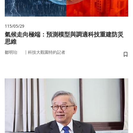
115/05/29
氣候走向極端：預測模型與調適科技重建防災
思維
｜
鄒明珆
科技大觀園特約記者
儲