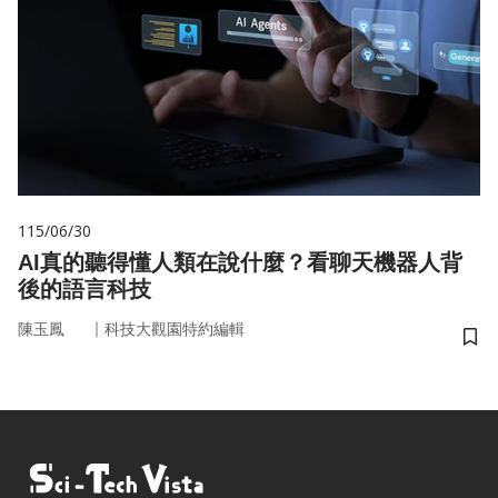
115/06/30
AI真的聽得懂人類在說什麼？看聊天機器人背
後的語言科技
｜
陳玉鳳
科技大觀園特約編輯
儲