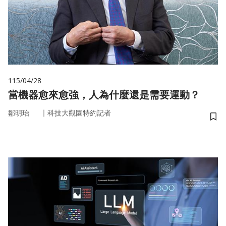
115/04/28
當機器愈來愈強，人為什麼還是需要運動？
｜
鄒明珆
科技大觀園特約記者
儲