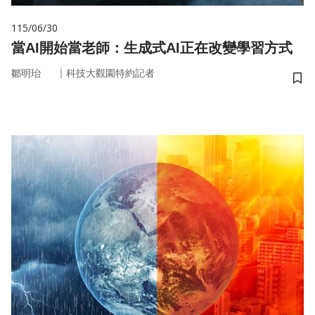
115/06/30
當AI開始當老師：生成式AI正在改變學習方式
｜
鄒明珆
科技大觀園特約記者
儲