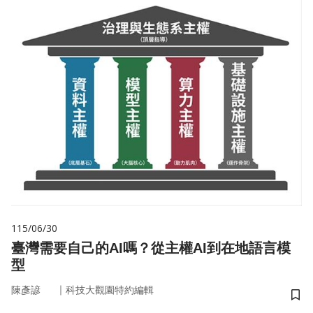
115/06/30
臺灣需要自己的AI嗎？從主權AI到在地語言模
型
｜
陳彥諺
科技大觀園特約編輯
儲