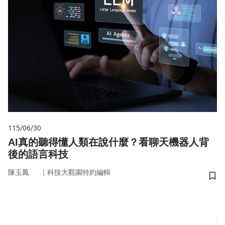
115/06/30
AI真的聽得懂人類在說什麼？看聊天機器人背
後的語言科技
｜
陳玉鳳
科技大觀園特約編輯
儲