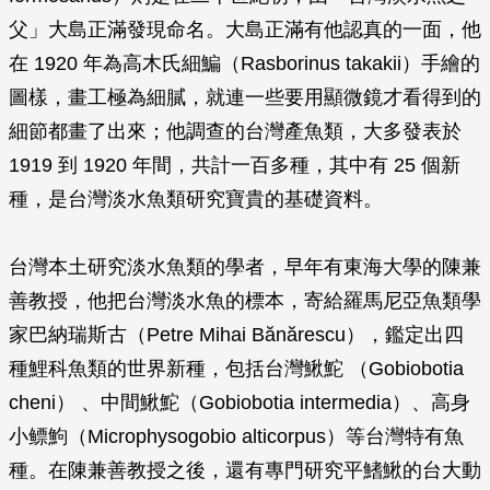
父」大島正滿發現命名。大島正滿有他認真的一面，他
在 1920 年為高木氏細鯿（
Rasborinus takakii
）手繪的
圖樣，畫工極為細膩，就連一些要用顯微鏡才看得到的
細節都畫了出來；他調查的台灣產魚類，大多發表於
1919 到 1920 年間，共計一百多種，其中有 25 個新
種，是台灣淡水魚類研究寶貴的基礎資料。
台灣本土研究淡水魚類的學者，早年有東海大學的陳兼
善教授，他把台灣淡水魚的標本，寄給羅馬尼亞魚類學
家巴納瑞斯古（Petre Mihai Bănărescu），鑑定出四
種鯉科魚類的世界新種，包括台灣鰍鮀 （
Gobiobotia
cheni
） 、中間鰍鮀（
Gobiobotia intermedia
）、高身
小鳔鮈（
Microphysogobio alticorpus
）等台灣特有魚
種。在陳兼善教授之後，還有專門研究平鰭鰍的台大動