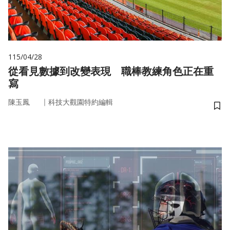
115/04/28
從看見數據到改變表現 職棒教練角色正在重
寫
｜
陳玉鳳
科技大觀園特約編輯
儲