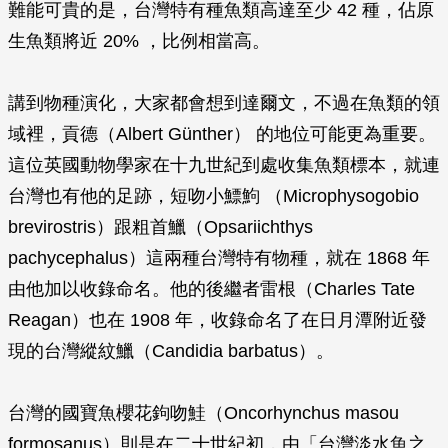
難能可貴的是，台灣特有種魚類高達至少 42 種，佔原
生魚類將近 20% ，比例相當高。
講到物種演化，大家都會想到達爾文，不過在魚類的領
域裡，貢德（Albert Günther） 的地位可能更為重要。
這位英國動物學家在十九世紀到處收集魚類標本，就連
台灣也有他的足跡，短吻小鰾鮈 （
Microphysogobio
brevirostris
）跟粗首鱲（
Opsariichthys
pachycephalus
）這兩種台灣特有物種，就在 1868 年
由他加以收錄命名。他的後繼者雷根（Charles Tate
Reagan）也在 1908 年，收錄命名了在日月潭附近發
現的台灣縱紋鱲（
Candidia barbatus
）。
台灣的國寶魚櫻花鉤吻鮭（
Oncorhynchus masou
formosanus
）則是在二十世紀初，由「台灣淡水魚之