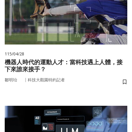
115/04/28
機器人時代的運動人才：當科技遇上人體，接
下來誰來接手？
｜
鄒明珆
科技大觀園特約記者
儲