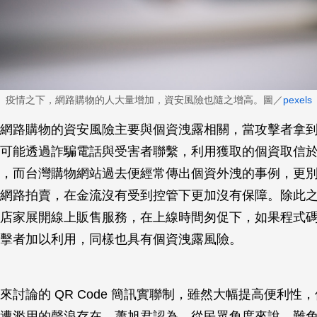
疫情之下，網路購物的人大量增加，資安風險也隨之增高。圖／
pexels
網路購物的資安風險主要與個資洩露相關，當攻擊者拿
可能透過詐騙電話與受害者聯繫，利用獲取的個資取信
，而台灣購物網站過去便經常傳出個資外洩的事例，更
網路拍賣，在金流沒有受到控管下更加沒有保障。除此
店家展開線上販售服務，在上線時間匆促下，如果程式
擊者加以利用，同樣也具有個資洩露風險。
來討論的 QR Code 簡訊實聯制，雖然大幅提高便利性
遭濫用的聲浪存在。蕭旭君認為，從民眾角度來說，難