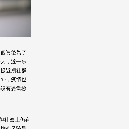
到個資後為了
於人，近一步
別提近期社群
之外，疫情也
碼沒有妥當檢
，但社會上仍有
免擔心足跡是