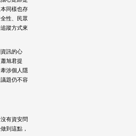
版本同樣也存
安全性、民眾
的追蹤方式來
關資訊的心
。蕭旭君提
了牽涉個人隱
安議題仍不容
全沒有資安問
法做到這點，