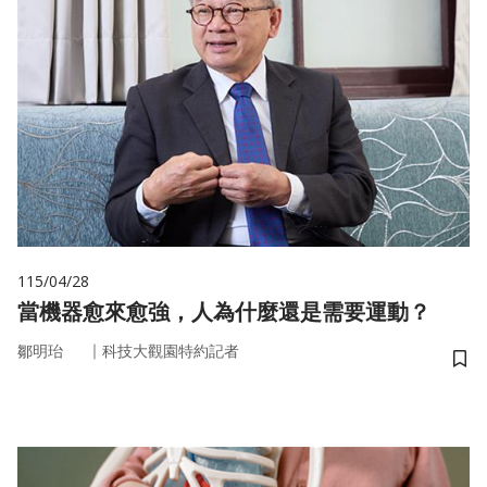
115/04/28
當機器愈來愈強，人為什麼還是需要運動？
｜
鄒明珆
科技大觀園特約記者
儲