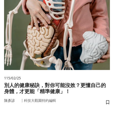
115/02/25
別人的健康秘訣，對你可能沒效？更懂自己的
身體，才更能「精準健康」！
｜
陳彥諺
科技大觀園特約編輯
儲