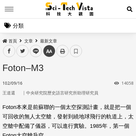
Menu
展
分類
首頁
文章
最新文章
facebook
twitter
line
中
Foton–M3
瀏覽次
102/09/16
14058
｜
王道還
中央研究院歷史語言研究所助理研究員
Foton本來是前蘇聯的一個太空探測計畫，就是把一個
可回收的無人太空艙，發射到繞地球飛行的軌道上，太
空艙中配備了儀器，可以進行實驗。1985年，第一個
Foton太空艙升空。