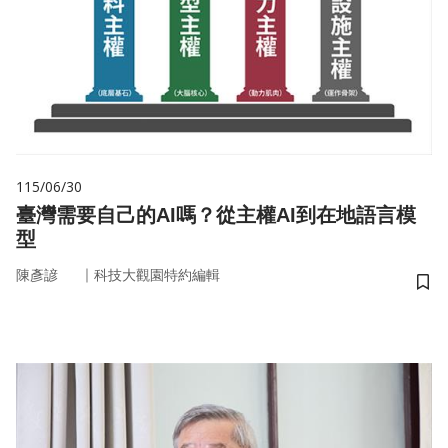
115/06/30
臺灣需要自己的AI嗎？從主權AI到在地語言模
型
｜
陳彥諺
科技大觀園特約編輯
儲