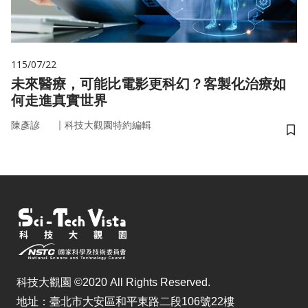
115/07/22
未來醫療，可能比電影更科幻？客製化治療如
何走進真實世界
｜
陳彥諺
科技大觀園特約編輯
儲
科技大觀園 ©2020 All Rights Reserved.
地址：臺北市大安區和平東路二段106號22樓