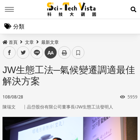
Menu
展
分類
首頁
文章
最新文章
facebook
twitter
line
中
JW生態工法─氣候變遷調適最佳
解決方案
瀏覽
108/08/28
5959
｜
陳瑞文
品岱股份有限公司董事長/JW生態工法發明人