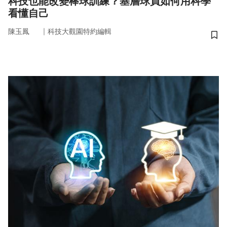
科技也能改變棒球訓練？基層球員如何用科學
看懂自己
｜
陳玉鳳
科技大觀園特約編輯
儲