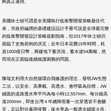
夠真正適用。
美國休士頓可謂是全美國執行低衝擊開發策略最佳代
表，市政府編撰的基礎建設設計手冊可說是全球最完整
的低衝擊開發設計策略規劃指南，但2017年休士頓仍
面臨了史無前例的洪災；近年日本花費15年時間，耗
資1000億日幣，興建地下蓄洪池，蓄水達54萬噸，然
而現在正面臨後續維護困難的問題。
陳瑞文利用大自然循環自我修護的理念，發明JW生態
工法，以安全、高乘載、高透水、會呼吸為目標，JW
鋪面的道路透水率平均為每小時12,557mm、每分鐘高
達200mm，即使台灣４年總降雨量一次穿透皆不會釀
災，足以對抗暴雨侵襲，保水率為一般透水鋪面６倍。