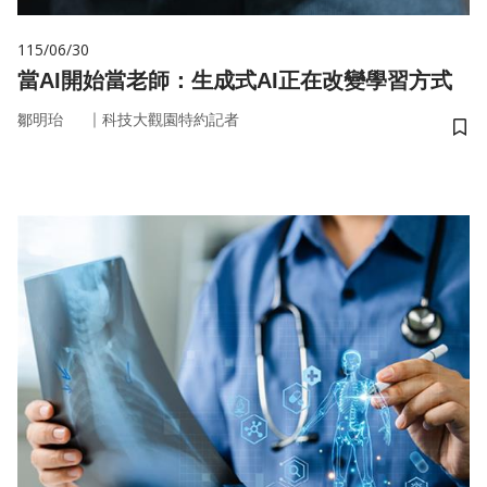
115/06/30
當AI開始當老師：生成式AI正在改變學習方式
｜
鄒明珆
科技大觀園特約記者
儲