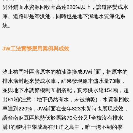
另外鋪面水資源回收率高達220%以上，讓道路變成水
庫、道路即是滯洪池，同時也是地下濕地水質淨化系
統。
JW
工法實際應用案例與成效
汐止禮門社區將原本的柏油路換成JW鋪面，把原本的
排水溝封起來變成水庫，結果發現原本儲水量73噸，
並與地下水調節機制互相搭配，實際供水達154噸，超
出81噸(注意：地下仍然有水，未被抽乾)，水資源回收
率達到220%，JW鋪面在去年823水災時也展現成效，
讓台南麻豆區地勢低於馬路70公分又｢全校沒有排水
溝｣的黎明中學成為在汪洋之島中，唯一淹不到的學