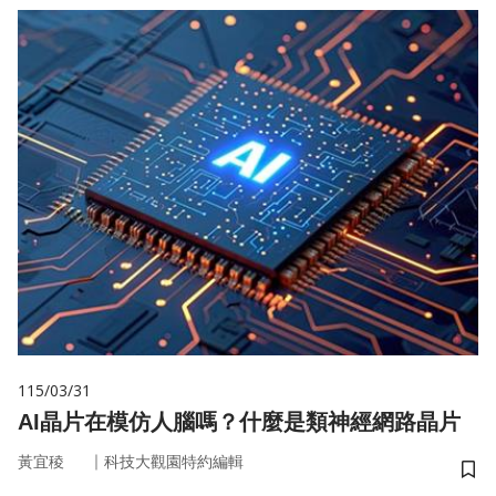
115/03/31
AI晶片在模仿人腦嗎？什麼是類神經網路晶片
｜
黃宜稜
科技大觀園特約編輯
儲