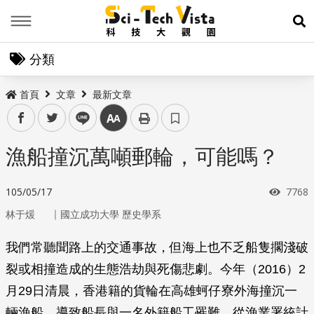
Menu
展
分類
首頁
文章
最新文章
facebook
twitter
line
中
漁船撞沉萬噸郵輪，可能嗎？
瀏覽
105/05/17
7768
｜
林于煖
國立成功大學 歷史學系
我們常聽聞路上的交通事故，但海上也不乏船隻擱淺破
裂或相撞造成的生態浩劫與死傷悲劇。今年（2016）2
月29日清晨，香港籍的貨輪在高雄蚵仔寮外海撞沉一
輛漁船，導致船長與一名外籍船工罹難。從漁業署統計