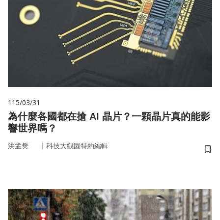
115/03/31
為什麼各國都在搶 AI 晶片？一顆晶片真的能影
響世界嗎？
｜
洪孟樊
科技大觀園特約編輯
儲