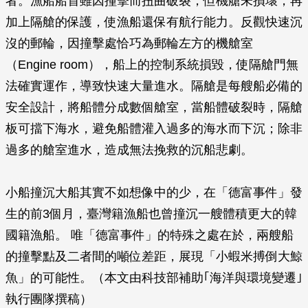
者。漁船船首雖因撞擊而扭曲破裂，但機艙未損壞，再
加上隔艙的保護，使漁船還保有航行能力。反觀快速沉
沒的郵輪，因撞擊處恰巧為郵輪左方的機艙室
（Engine room），船上的控制系統損毀，使隔艙門無
法確實運作，導致快速大量進水。隔艙是每艘船必備的
安全設計，將船體分成數個艙室，當船體破裂時，隔艙
板可擋下海水，避免船體灌入過多的海水而下沉；除非
過多的艙室進水，造成無法挽救的沉船悲劇。
小船撞沉大船其實不如想像中的少，在「德富事件」發
生的前3個月，臺灣籍漁船也曾撞沉一艘體積更大的韓
國籍漁船。 唯「德富事件」的特殊之處在於，兩艘船
的撞擊點及二者間的噸位差距，展現「小蝦米搏倒大鯨
魚」的可能性。（本文由科技部補助｢海洋與環境變遷｣
執行團隊撰稿）