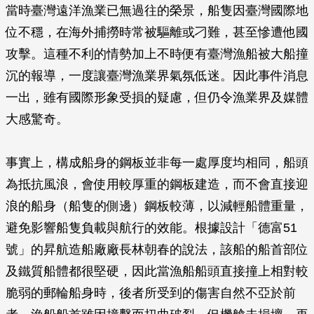
當時臺灣遠洋漁業已無過往的榮景，船隻因臺灣國際地
位不穩，在海外捕撈時常被驅離或刁難，甚至慘遭他國
攻擊。這種不利的情勢加上不時便有臺灣漁船被大船撞
沉的報導，一度讓臺灣漁業界氣氛低迷。因此事件消息
一出，雖有國際形象受損的疑慮，但仍令漁業界及媒體
大感驚奇。
事實上，構成船身的鋼板並非每一處厚度均相同，船頭
為抵抗風浪，會使用較厚重的鋼板建造，而不會直接迎
浪的船身（船隻的側邊）鋼板較薄，以減輕船體重量，
避免影響船隻負載與航行的效能。根據設計「德富51
號」的昇航造船廠廠長林朝春的說法，該船的船首部位
及鐵質船體都很堅硬，因此當漁船船頭直接撞上相對較
脆弱的郵輪船身時，後者所受到的傷害自然不亞於前