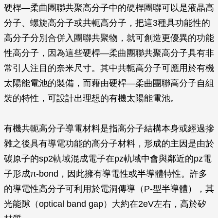
硬桿—柔曲團聯共聚高分子中的硬桿團聯可以是液晶高
分子、螺旋高分子或共軛高分子，把這3種具功能性的
高分子分別合併入團聯共聚物，就可創造更優異的功能
性高分子，因為這些硬桿—柔曲團聯共聚高分子具有非
常引人注目的奈米尺寸。其中共軛高分子可應用於有機
太陽能電池的製備，而藉由硬桿—柔曲團聯高分子自組
裝的特性，可設計出理想的有機太陽能電池。
有機共軛高分子導電材料是指高分子結構本身或經過摻
雜之後具有導電功能的高分子材料，形成的主因是由於
碳原子的sp2軌域混成電子在pz軌域中會與鄰近的pz電
子形成π-bond，因此擁有導電性或半導體特性。許多
的導電性高分子可利用於電洞傳導（P-型半導體），其
光能隙（optical band gap）大約在2eV左右，高於矽