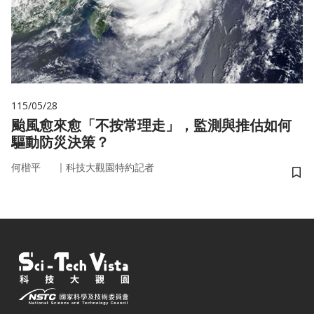
115/05/28
颱風愈來愈「不按常理走」，監測與推估如何
驅動防災決策？
｜
何楷平
科技大觀園特約記者
儲