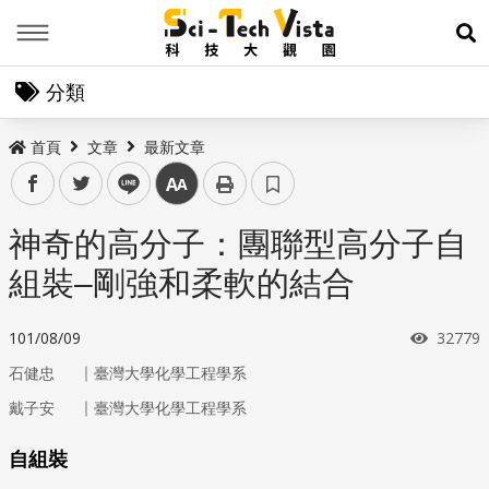
Menu
展
分類
首頁
文章
最新文章
facebook
twitter
line
中
神奇的高分子：團聯型高分子自
組裝–剛強和柔軟的結合
瀏覽次
101/08/09
32779
｜
石健忠
臺灣大學化學工程學系
｜
戴子安
臺灣大學化學工程學系
自組裝