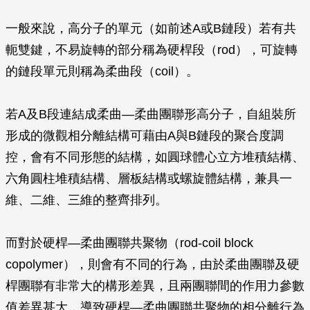
一般來說，高分子的單元（如前述A或B鏈段）若有共
軛雙鍵，不易旋轉的部分稱為硬桿段（rod），可旋轉
的鏈段單元則稱為柔曲段（coil）。
若A及B段連結成柔曲—柔曲團聯形高分子，自組裝所
形成的微觀相分離結構可藉由A與B鏈段的聚合度調
控，會有不同形態的結構，如圓球體心立方堆積結構、
六角圓柱堆積結構、層板結構或螺旋體結構，兼具一
維、二維、三維的整齊排列。
而對於硬桿—柔曲團聯共聚物（rod-coil block
copolymer），則會有不同的行為，由於柔曲團聯及硬
桿團聯有非常大的構形差異，且兩團聯間的作用力參數
值差異甚大，導致硬桿—柔曲團聯共聚物的相分離行為