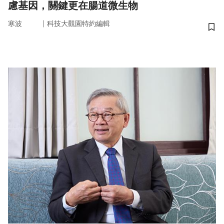
慮基因，關鍵更在腸道微生物
｜
寒波
科技大觀園特約編輯
儲