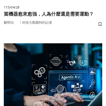
115/04/28
當機器愈來愈強，人為什麼還是需要運動？
｜
鄒明珆
科技大觀園特約記者
儲