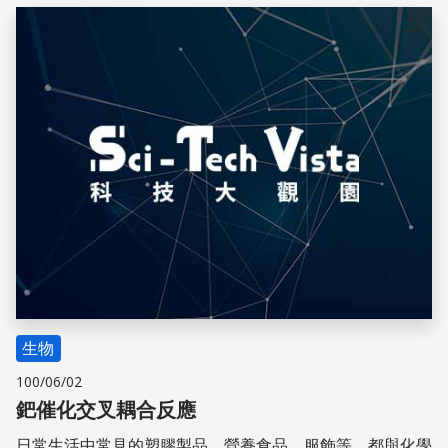
儲存
生物
100/06/02
鈀催化交叉耦合反應
日常生活中常見的塑膠製品、營養食品、服飾等，都與化學