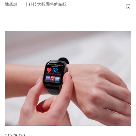
｜
陳彥諺
科技大觀園特約編輯
儲
115/06/30