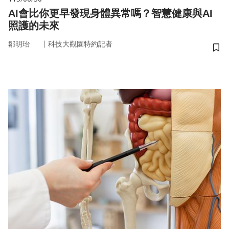
AI會比你更早發現身體異常嗎？智慧健康與AI
照護的未來
｜
鄒明珆
科技大觀園特約記者
儲