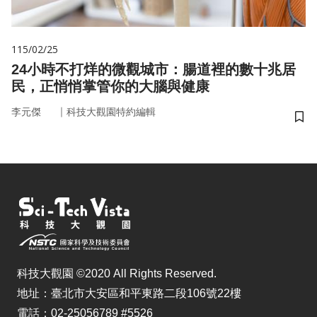
115/02/25
24小時不打烊的微觀城市：腸道裡的數十兆居
民，正悄悄掌管你的大腦與健康
｜
李元傑
科技大觀園特約編輯
儲
科技大觀園 ©2020 All Rights Reserved.
地址：臺北市大安區和平東路二段106號22樓
電話：02-25056789 #5526