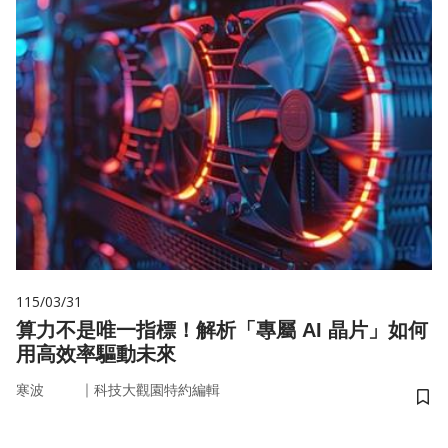
115/03/31
算力不是唯一指標！解析「專屬 AI 晶片」如何
用高效率驅動未來
｜
寒波
科技大觀園特約編輯
儲