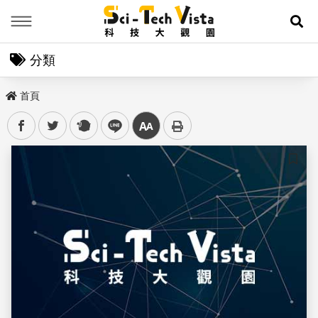
Menu
展
分類
首頁
facebook
twitter
plurk
line
中
儲存