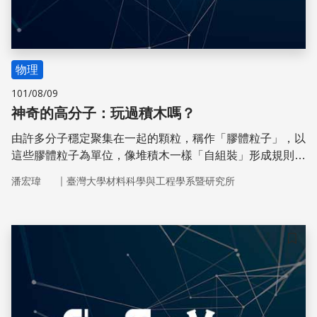
物理
101/08/09
神奇的高分子：玩過積木嗎？
由許多分子穩定聚集在一起的顆粒，稱作「膠體粒子」，以
這些膠體粒子為單位，像堆積木一樣「自組裝」形成規則排
列的膠體晶體，就成為光子晶體的一種。像堆積木一般，把
｜
潘宏瑋
臺灣大學材料科學與工程學系暨研究所
導電性高分子聚苯胺製備成具奈米結構的材料，就能提升感
測氣體及溼度的性能。
儲存