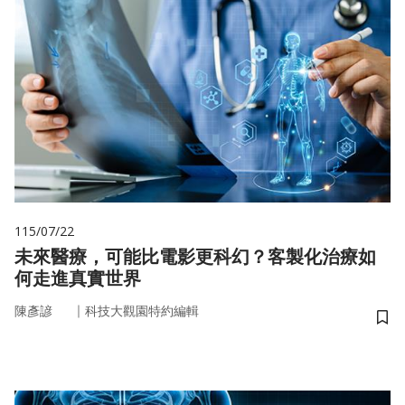
115/07/22
未來醫療，可能比電影更科幻？客製化治療如
何走進真實世界
｜
陳彥諺
科技大觀園特約編輯
儲