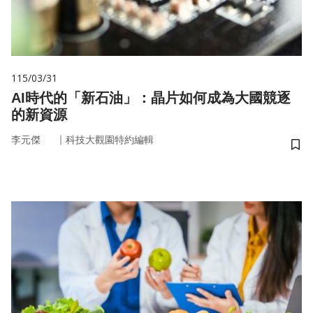
115/03/31
AI時代的「新石油」：晶片如何成為大國競逐
的新資源
｜
李元傑
科技大觀園特約編輯
儲