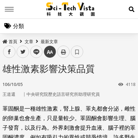
Menu
展
分類
首頁
文章
最新文章
facebook
twitter
line
中
雄性激素影響決策品質
瀏覽
106/10/05
4118
｜
王道還
中央研究院歷史語言研究所助理研究員
睪固酮是一種雄性激素，腎上腺、睪丸都會分泌，雌性
的卵巢也會生產，只是量較少。睪固酮會影響生理、腦
子發育，以及行為。外界刺激會提升血液、腦子裡的睪
固酮濃度，例如有吸引力的異性或競爭情境。許多野生