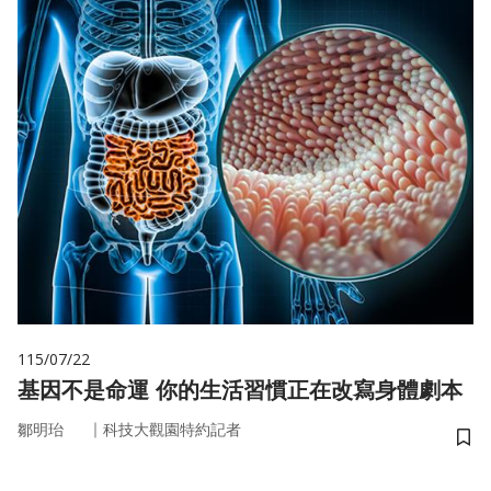
115/07/22
基因不是命運 你的生活習慣正在改寫身體劇本
｜
鄒明珆
科技大觀園特約記者
儲