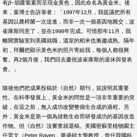
有
β
−胡蘿蔔素而呈現金黃色，因此命名為黃金米。後
來，葉博士告訴筆者：「1997年12月，我提議把所有
基因以農桿菌一次送進，而非一次一個基因地雜交，波
崔庫斯同意了，並在1998年完成。可惜那年11月，我
離開實驗室到美國就職，溫室的稻米也漸趨成熟。隔年
初，拜爾把顯示黃色米的照片寄給我，每個人都很興
奮。再2個月後，我們回去慶祝波崔庫斯的退休與發表
會。」
隨後他們把成果投稿於《自然》期刊，並說明其重要
性。在科學發展上，黃金米的問世是一項非常重要的突
破，在這之前，無人成功改變整個生合成的過程。另
外，黃金米是第一個為拯救生命而研發成功的基因改造
作物。但《自然》沒審查就退稿。美國密蘇里植物園主
任雷文（Peter Raven，華盛頓大學教授，曾任我國科