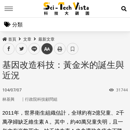
Menu
展
分類
首頁
文章
最新文章
facebook
twitter
line
中
基因改造科技：黃金米的誕生與
近況
瀏覽次
104/07/07
31744
｜
林基興
行政院科技顧問組
2011年，世界衛生組織估計，全球約有2億兒童、2千
萬孕婦缺乏維生素Ａ。其中，約40萬兒童失明，且一