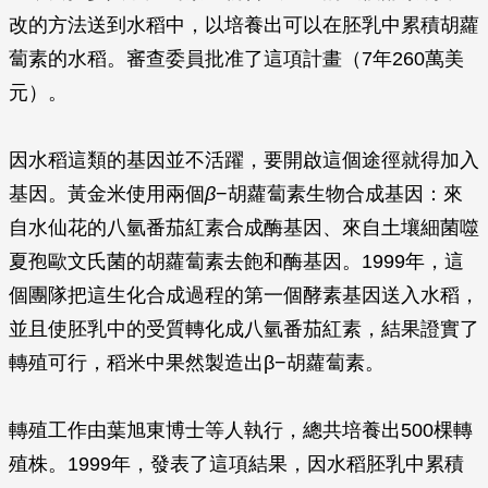
改的方法送到水稻中，以培養出可以在胚乳中累積胡蘿
蔔素的水稻。審查委員批准了這項計畫（7年260萬美
元）。
因水稻這類的基因並不活躍，要開啟這個途徑就得加入
基因。黃金米使用兩個
β
−胡蘿蔔素生物合成基因：來
自水仙花的八氫番茄紅素合成酶基因、來自土壤細菌噬
夏孢歐文氏菌的胡蘿蔔素去飽和酶基因。1999年，這
個團隊把這生化合成過程的第一個酵素基因送入水稻，
並且使胚乳中的受質轉化成八氫番茄紅素，結果證實了
轉殖可行，稻米中果然製造出β−胡蘿蔔素。
轉殖工作由葉旭東博士等人執行，總共培養出500棵轉
殖株。1999年，發表了這項結果，因水稻胚乳中累積