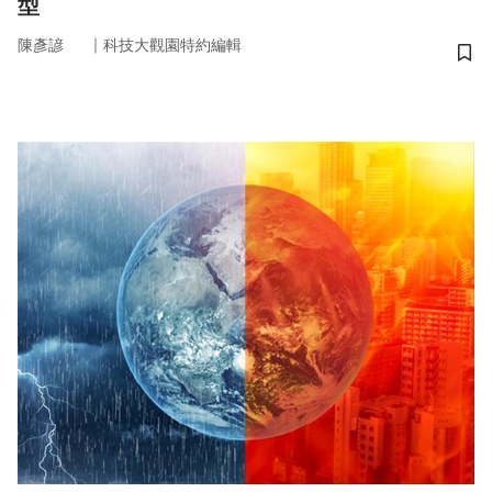
型
｜
陳彥諺
科技大觀園特約編輯
儲