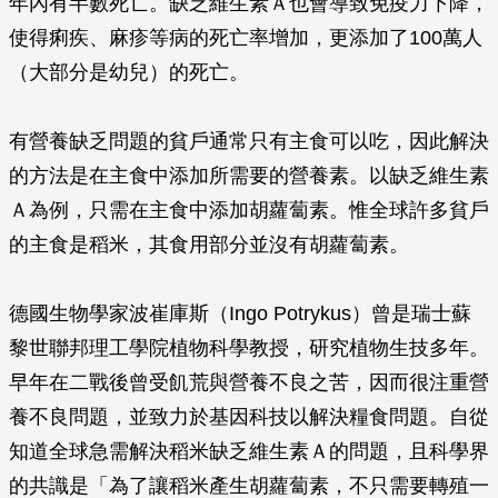
年內有半數死亡。缺乏維生素Ａ也會導致免疫力下降，
使得痢疾、麻疹等病的死亡率增加，更添加了100萬人
（大部分是幼兒）的死亡。
有營養缺乏問題的貧戶通常只有主食可以吃，因此解決
的方法是在主食中添加所需要的營養素。以缺乏維生素
Ａ為例，只需在主食中添加胡蘿蔔素。惟全球許多貧戶
的主食是稻米，其食用部分並沒有胡蘿蔔素。
德國生物學家波崔庫斯（Ingo Potrykus）曾是瑞士蘇
黎世聯邦理工學院植物科學教授，研究植物生技多年。
早年在二戰後曾受飢荒與營養不良之苦，因而很注重營
養不良問題，並致力於基因科技以解決糧食問題。自從
知道全球急需解決稻米缺乏維生素Ａ的問題，且科學界
的共識是「為了讓稻米產生胡蘿蔔素，不只需要轉殖一