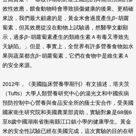
效性效應，餵食動物時會導致損傷健康的後果。更精確
來說，我們最大顧慮的是，黃金米會過度產生
β
−胡蘿
蔔素，但其效應從沒在動物上試驗過，然醫學文獻顯
示，過多
β
−胡蘿蔔素產生的類維生素Ａ有毒又導致先
天缺陷。」但是，事實上，全世界有許多營養食物如水
果與蔬菜都含
β
−胡蘿蔔素，它們在食物中是維生素Ａ
的安全來源。
2012年，《美國臨床營養學期刊》有文描述，塔夫茨
（Tufts）大學人類營養研究中心的湯光文和中國疾病
預防控制中心營養與食品安全所的蔭士安合作，受美國
國家衛生研究院和美國農業部資助，實驗對象是68個6
至8歲中國湖南省衡南縣江口鎮小學的健康學生。黃金
米的安全性試驗已經在美國完成，這次實驗的目的在研