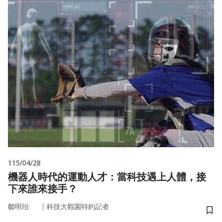
115/04/28
機器人時代的運動人才：當科技遇上人體，接
下來誰來接手？
｜
鄒明珆
科技大觀園特約記者
儲