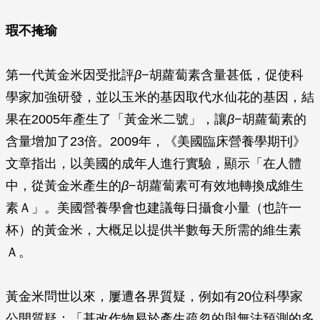
瑕不掩瑜
第一代黃金米因受批評
β
−胡蘿蔔素含量甚低，促使科
學家加強研發，並以玉米的基因取代水仙花的基因，結
果在2005年產生了「黃金米二號」，讓
β
−胡蘿蔔素的
含量增加了23倍。2009年，《美國臨床營養學期刊》
文章指出，以美國的成年人進行實驗，顯示「在人體
中，從黃金米產生的
β
−胡蘿蔔素可有效地轉換成維生
素Ａ」。美國營養學會也建議每日攝食小量（也許一
杯）的黃金米，大概足以提供半數每天所需的維生素
Ａ。
黃金米問世以來，屢遭各界質疑，例如有20位科學家
公開質疑：「基改作物易於產生疏忽的與無法預測的多