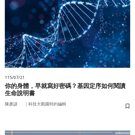
115/07/21
你的身體，早就寫好密碼？基因定序如何閱讀
生命說明書
｜
陳彥諺
科技大觀園特約編輯
儲