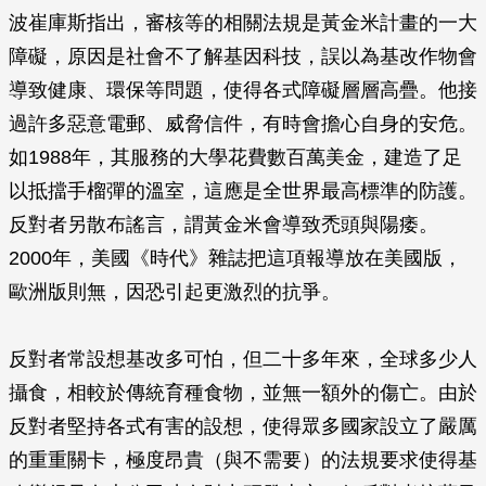
波崔庫斯指出，審核等的相關法規是黃金米計畫的一大
障礙，原因是社會不了解基因科技，誤以為基改作物會
導致健康、環保等問題，使得各式障礙層層高疊。他接
過許多惡意電郵、威脅信件，有時會擔心自身的安危。
如1988年，其服務的大學花費數百萬美金，建造了足
以抵擋手榴彈的溫室，這應是全世界最高標準的防護。
反對者另散布謠言，謂黃金米會導致禿頭與陽痿。
2000年，美國《時代》雜誌把這項報導放在美國版，
歐洲版則無，因恐引起更激烈的抗爭。
反對者常設想基改多可怕，但二十多年來，全球多少人
攝食，相較於傳統育種食物，並無一額外的傷亡。由於
反對者堅持各式有害的設想，使得眾多國家設立了嚴厲
的重重關卡，極度昂貴（與不需要）的法規要求使得基