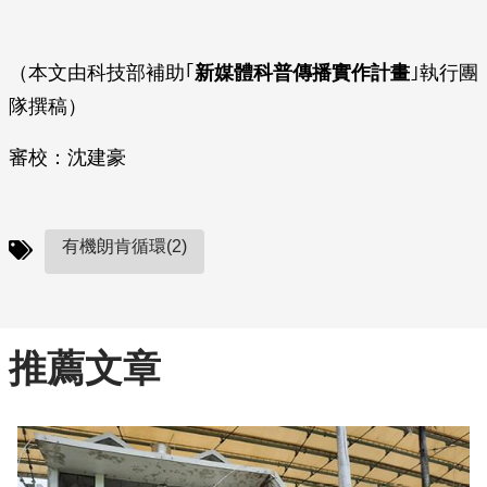
（本文由科技部補助｢
新媒體科普傳播實作計畫
｣執行團
隊撰稿）
審校：沈建豪
有機朗肯循環(2)
推薦文章