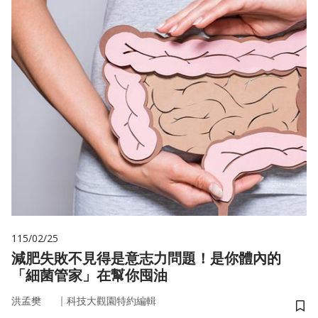
115/02/25
減肥失敗不見得是意志力問題！是你體內的
「細菌管家」在幫你囤油
｜
洪孟樊
科技大觀園特約編輯
儲