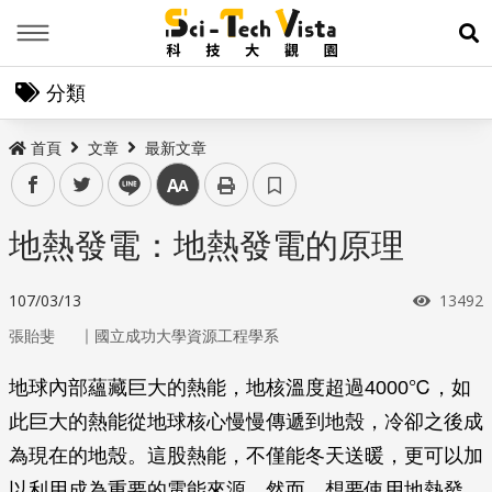
Menu
展
分類
首頁
文章
最新文章
facebook
twitter
line
中
地熱發電：地熱發電的原理
瀏覽次
107/03/13
13492
｜
張貽斐
國立成功大學資源工程學系
地球內部蘊藏巨大的熱能，地核溫度超過4000℃，如
此巨大的熱能從地球核心慢慢傳遞到地殼，冷卻之後成
為現在的地殼。這股熱能，不僅能冬天送暖，更可以加
以利用成為重要的電能來源。然而，想要使用地熱發