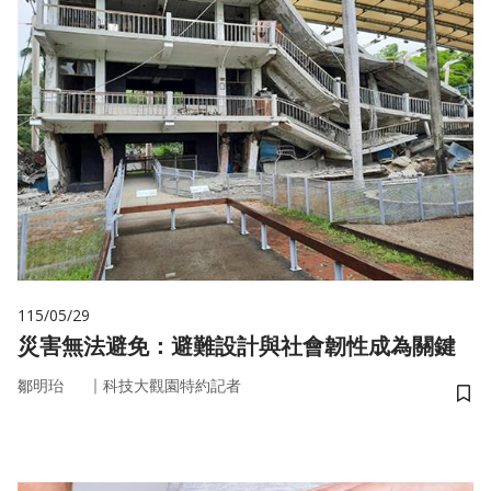
115/05/29
災害無法避免：避難設計與社會韌性成為關鍵
｜
鄒明珆
科技大觀園特約記者
儲