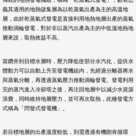
傳統的地熱發電機組，稱為「乾蒸氣式發電」，顧名思
義其適用的地熱儲集層為以乾蒸氣出產為主的高溫地
層，由於乾蒸氣式發電是直接利用地熱地層出產的蒸氣
推動渦輪發電，對於非以蒸汽出產為主的中低溫地熱地
層來說，取熱效益不高。
當鑽井到目標水層時，壓力降低使部分水汽化，提供水
體動力可以自動上升至發電機組內，先經過分離器將水
與蒸氣分離，再透過蒸氣壓力推動渦輪發電。發電利用
完的蒸汽進入冷卻塔之後，再注回地層中以減少水資源
浪費，同時維持地層壓力，並可再次取熱，此種發電方
式稱為「閃發式發電機」。
若目標地層的出產溫度較低，則需透過有機朗肯循環