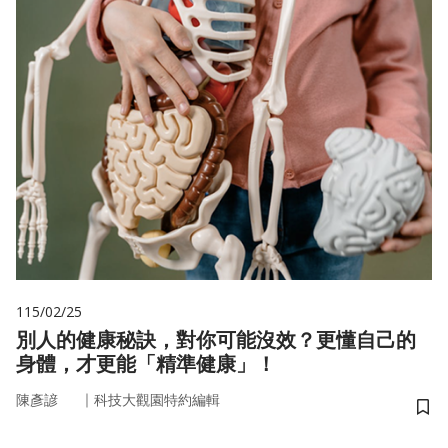
115/02/25
別人的健康秘訣，對你可能沒效？更懂自己的
身體，才更能「精準健康」！
｜
陳彥諺
科技大觀園特約編輯
儲