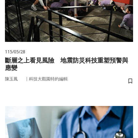
115/05/28
斷層之上看見風險 地震防災科技重塑預警與
應變
｜
陳玉鳳
科技大觀園特約編輯
儲