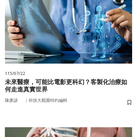
115/07/22
未來醫療，可能比電影更科幻？客製化治療如
何走進真實世界
｜
陳彥諺
科技大觀園特約編輯
儲