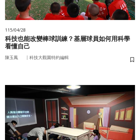
115/04/28
科技也能改變棒球訓練？基層球員如何用科學
看懂自己
｜
陳玉鳳
科技大觀園特約編輯
儲