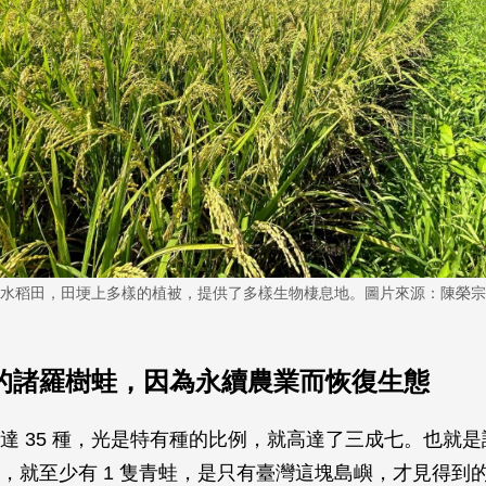
水稻田，田埂上多樣的植被，提供了多樣生物棲息地。圖片來源：陳榮宗
的諸羅樹蛙，因為永續農業而恢復生態
達 35 種，光是特有種的比例，就高達了三成七。也就是說
，就至少有 1 隻青蛙，是只有臺灣這塊島嶼，才見得到