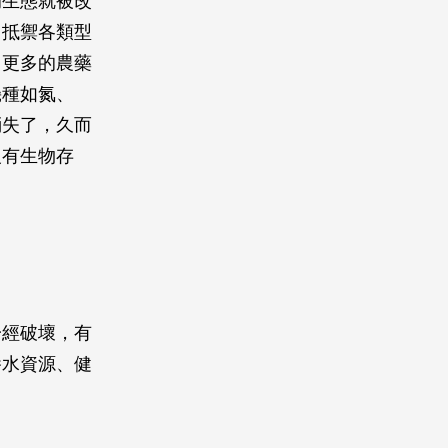
的生態就被改
，抵禦各類型
用更多的農藥
幾種如氮、
消失了，久而
沒有生物存
一經破壞，有
養水資源、健