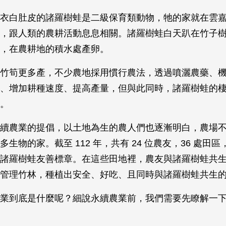
衣白肚皮的諸羅樹蛙是二級保育類動物，牠的家就在雲
，跟人類的農耕活動息息相關。諸羅樹蛙白天趴在竹子
，在農耕地的積水處產卵。
竹筍更多產，不少農地採用慣行農法，透過噴灑農藥、
、增加耕種速度、提高產量，但與此同時，諸羅樹蛙的
。
續農業的提倡，以土地為生的農人們也逐漸明白，農場
生物的家。截至 112 年，共有 24 位農友，36 處田區，共
諸羅樹蛙友善標章。在這些田地裡，農友與諸羅樹蛙共
管理竹林，種植出安全、好吃、且同時與諸羅樹蛙共生
業到底是什麼呢？細說永續農業前，我們需要先瞭解一