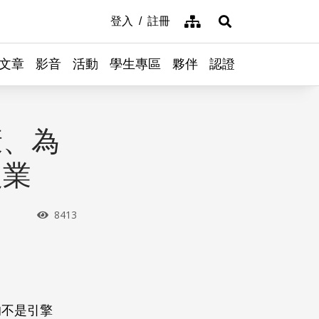
網站導覽
登入
註冊
展開搜尋
文章
影音
活動
學生專區
夥伴
認證
康、為
農業
瀏覽次數
8413
的不是引擎