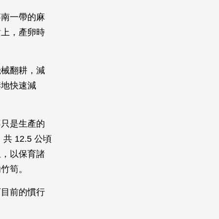
嘉南一帶的麻
樹上，產卵時
機械翻耕，減
棲地快速減
不只是生產的
 12.5 公頃
生，以保育諸
的竹筍。
下目前的慣行