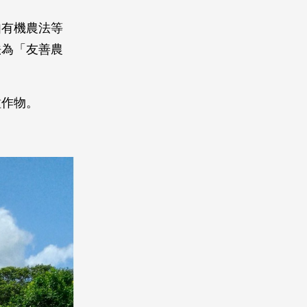
如有機農法等
法為「友善農
。
種作物。