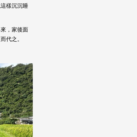
就這樣沉沉睡
再來，家後面
取而代之。