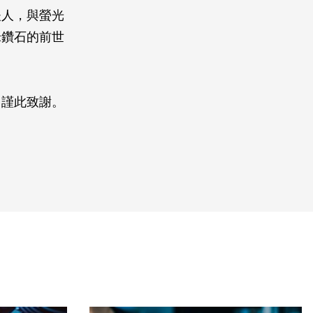
夫人，與螢光
米鑽石的前世
，謹此致謝。