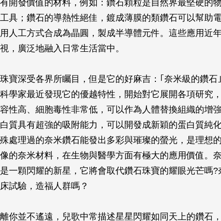
有開發價值的材料，例如：鑽石顆粒是自然界最堅硬的
工具；鑽石的導熱性絕佳，鍍成薄膜的類鑽石可以幫助
用人工方式合成為晶圓，製成半導體元件。這些應用近
視，廣泛地融入日常生活當中。
珠寶深受各界所矚目，但是它的好麻吉：｢奈米級的鑽石
科學家最近發現它的優越特性，開始對它展開各項研究
容性高、細胞毒性非常低，可以作為人體替換組織的增
白質具有超強的吸附能力，可以開發成新穎的蛋白質純
殊處理過的奈米鑽石能發出多彩與璀璨的螢光，是理想
像的奈米材料，在生物與醫學方面有極大的應用價值。
是一顆閃耀的新星，它將會取代鑽石珠寶的耀眼光芒嗎?
床試驗，造福人群嗎？
離你並不遙遠，兒歌中常描述星星閃耀如同天上的鑽石