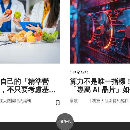
115/03/31
自己的「精準營
算力不是唯一指標
，不只要考慮基
「專屬 AI 晶片」
更在腸道微生物
率驅動未來
｜
技大觀園特約編輯
寒波
科技大觀園特約編輯
儲存書籤
OPEN