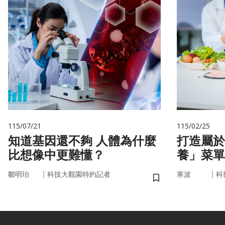
115/07/21
115/02/25
知道基因還不夠 人體為什麼
打造屬於
比想像中更難懂？
養」菜單
因，關鍵
｜
｜
鄒明珆
科技大觀園特約記者
寒波
科
儲存書籤