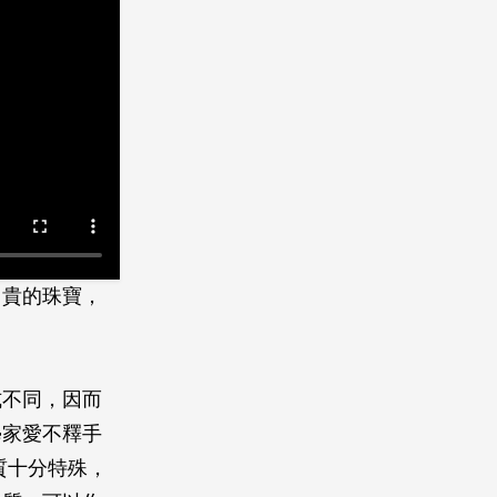
昂貴的珠寶，
？
式不同，因而
學家愛不釋手
質十分特殊，