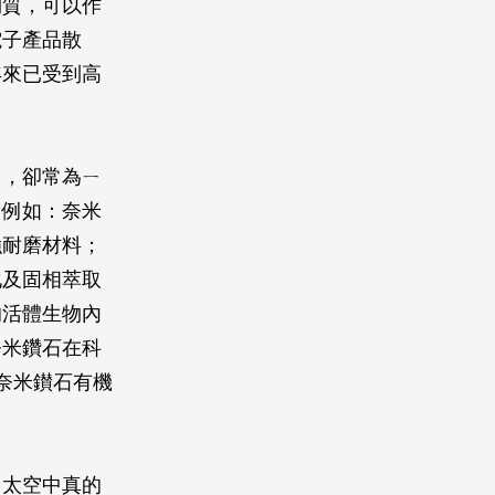
物質，可以作
電子產品散
年來已受到高
｣，卻常為ㄧ
，例如：奈米
強耐磨材料；
化及固相萃取
的活體生物內
奈米鑽石在科
奈米鑚石有機
，太空中真的