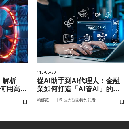
115/06/30
！解析
從AI助手到AI代理人：金融
如何用高效
業如何打造「AI管AI」的新
治理模式？
｜
賴郁薇
科技大觀園特約記者
儲存書籤
儲