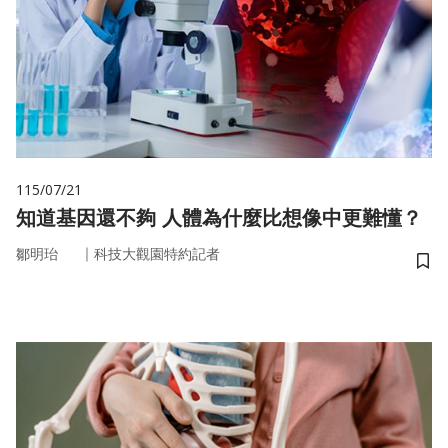
115/07/21
知道基因還不夠 人體為什麼比想像中更難懂？
｜
鄒明珆
科技大觀園特約記者
儲