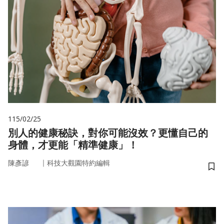
115/02/25
別人的健康秘訣，對你可能沒效？更懂自己的
身體，才更能「精準健康」！
｜
陳彥諺
科技大觀園特約編輯
儲