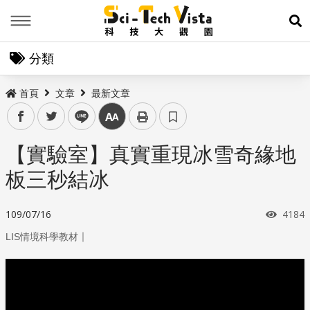
Menu
展
分類
首頁
文章
最新文章
facebook
twitter
line
中
【實驗室】真實重現冰雪奇緣地
板三秒結冰
瀏覽
109/07/16
4184
｜
LIS情境科學教材