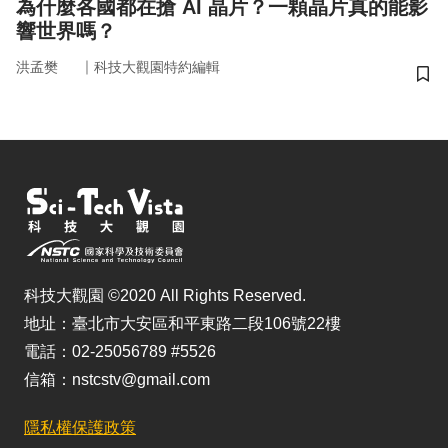
為什麼各國都在搶 AI 晶片？一顆晶片真的能影
響世界嗎？
｜
洪孟樊
科技大觀園特約編輯
儲
科技大觀園 ©2020 All Rights Reserved.
地址：臺北市大安區和平東路二段106號22樓
電話：02-25056789 #5526
信箱：nstcstv@gmail.com
隱私權保護政策