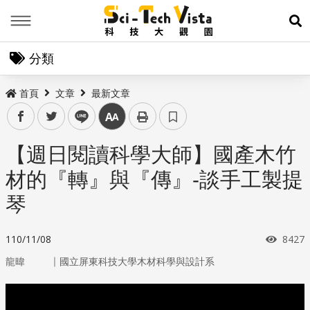
Menu
展
分類
首頁
文章
最新文章
facebook
twitter
line
中
【週日閱讀科學大師】國產木竹
材的『轉』與『傳』-談手工製提
琴
瀏覽
110/11/08
8427
｜
龍暐
國立屏東科技大學木材科學與設計系