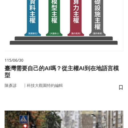
115/06/30
臺灣需要自己的AI嗎？從主權AI到在地語言模
型
｜
陳彥諺
科技大觀園特約編輯
儲