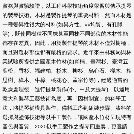
實務與實驗驗證，以工程科學技術角度學習與傳承提琴
的製琴技術。木材是製作提琴的重要材料，然而木材是
一種變異性很大的材料(如異方性、非均質、有孔隙
等)，既使同樹種不同株甚至同株不同部位的木材性能
都存在差異。因此，用於製作提琴的木材不僅對樹種，
而且對選材部位都有嚴格的要求。近年來由林務局與林
業試驗所提供之國產木竹材(如肖楠、臺灣杉、臺灣五
葉松、香杉、福建柏、杉木、柳杉、烏心石、櫸木、相
思樹、樟木、牛樟、桃花心、孟宗竹等)，經過適當的
乾燥處理後，進行提琴製作(小、中及大提琴)，以運用
意大利製琴工藝技術為底，再『因材制宜』的科學工
法，將提琴從模具製作、備料工序到組裝步驟、漆料的
選擇與塗佈技術等以手工製作，讓國產木竹材呈現特有
音色與音質。2020以手工製作之提琴四重奏，更邀請