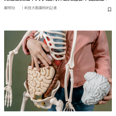
｜
鄒明珆
科技大觀園特約記者
儲