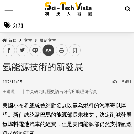
Menu
展
分類
首頁
文章
最新文章
facebook
twitter
line
中
氫能源技術的新發展
瀏覽次
102/11/05
15481
｜
王道還
中央研究院歷史語言研究所助理研究員
美國小布希總統曾經對發展以氫為燃料的汽車寄以厚
望。新任總統歐巴馬的能源部長朱棣文，決定削減發展
氫燃料電池汽車的經費，但是美國能源部仍然支持氫燃
料技術的研究。