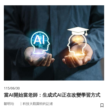
115/06/30
當AI開始當老師：生成式AI正在改變學習方式
｜
鄒明珆
科技大觀園特約記者
儲