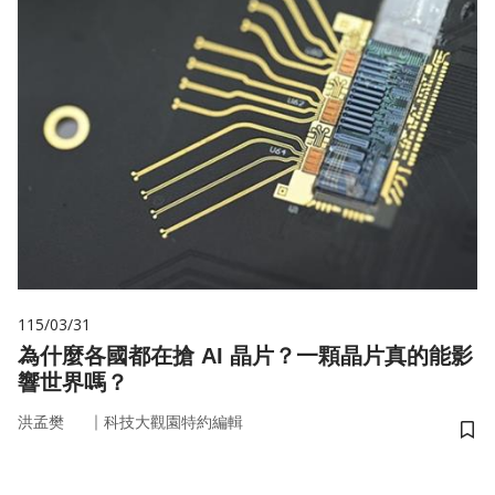
115/03/31
為什麼各國都在搶 AI 晶片？一顆晶片真的能影
響世界嗎？
｜
洪孟樊
科技大觀園特約編輯
儲