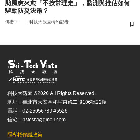
颱風愈來愈「不按常理走」，監測與推估如何
驅動防災決策？
｜
何楷平
科技大觀園特約記者
儲
科技大觀園 ©2020 All Rights Reserved.
地址：臺北市大安區和平東路二段106號22樓
電話：02-25056789 #5526
信箱：nstcstv@gmail.com
隱私權保護政策