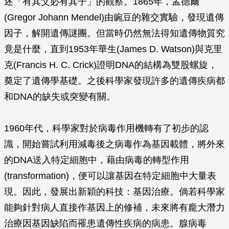
述「有其父必有其子」的觀察。1865年，孟德爾
(Gregor Johann Mendel)由豌豆的雜交實驗，發現遺傳
因子，解開遺傳謎團。但當時仍然無法得知遺傳物質究
竟是什麼，直到1953年華生(James D. Watson)與克里
克(Francis H. C. Crick)證明DNA的結構為雙股螺旋，
奠定了遺傳學基礎。之後科學家發現許多的遺傳疾病都
和DNA的缺失或突變有關。
1960年代，科學家對於病毒作用機轉有了初步的認
識，開始嘗試利用減毒後之病毒作為基因載體，將外來
的DNA送入特定細胞中，藉由病毒的轉型作用
(transformation)，便可以讓基因在特定細胞中大量表
現。因此，發展出新穎的科技：基因治療。倘若科學家
能夠針對病人直接作基因上的修補，未來將有龐大潛力
治療因基因缺陷而罹患遺傳性疾病的病患。腺病毒