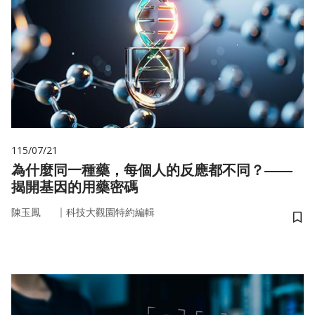
115/07/21
為什麼同一種藥，每個人的反應都不同？——
揭開基因的用藥密碼
｜
陳玉鳳
科技大觀園特約編輯
儲