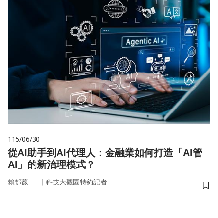
115/06/30
從AI助手到AI代理人：金融業如何打造「AI管
AI」的新治理模式？
｜
賴郁薇
科技大觀園特約記者
儲