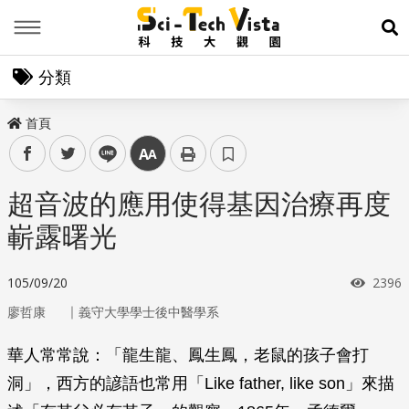
Menu
展
分類
首頁
facebook
twitter
line
中
超音波的應用使得基因治療再度
嶄露曙光
瀏覽
105/09/20
2396
｜
廖哲康
義守大學學士後中醫學系
華人常常說：「龍生龍、鳳生鳳，老鼠的孩子會打
洞」，西方的諺語也常用「Like father, like son」來描