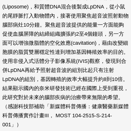
(Liposome)，和質體DNA混合後製成LpDNA，從小鼠
的尾靜脈打入動物體內，接著使用聚焦超音波照射動物
腦部病灶10分鐘。聚焦超音波提供的能量一方面能夠
促使血腦屏障的結締組織擴張約2至4個鐘頭，另一方
面可以增強微脂體的空化效應(cavitation)，藉由改變細
胞膜的脂質雙層穩定性達到增加基因轉殖效率的目的。
使用非侵入式活體分子影像系統(IVIS)觀察，發現到合
併LpDNA再給予照射超音波的組別比起只有注射
LpDNA的組別，基因轉殖的效率大幅提升約8到10倍。
結果顯示國內的奈米研發技術已經在國際上受到重視，
此研究對於未來的腦部疾病的治療帶來無限的希望。
（感謝科技部補助「新媒體科普傳播：健康醫藥新媒體
科普傳播實作計畫III， MOST 104-2515-S-214-
001」）