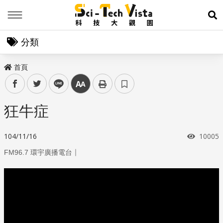
Menu
展
分類
首頁
facebook
twitter
line
中
狂牛症
瀏覽次
104/11/16
10005
｜
FM96.7 環宇廣播電台