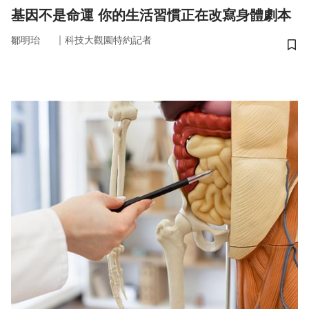
基因不是命運 你的生活習慣正在改寫身體劇本
｜
鄒明珆
科技大觀園特約記者
儲