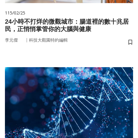
115/02/25
24小時不打烊的微觀城市：腸道裡的數十兆居
民，正悄悄掌管你的大腦與健康
｜
李元傑
科技大觀園特約編輯
儲