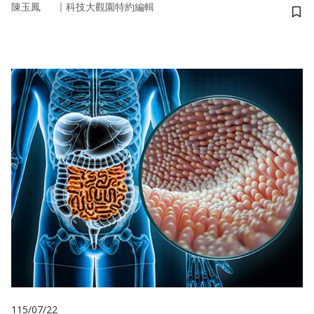
｜
陳玉鳳
科技大觀園特約編輯
儲
115/07/22