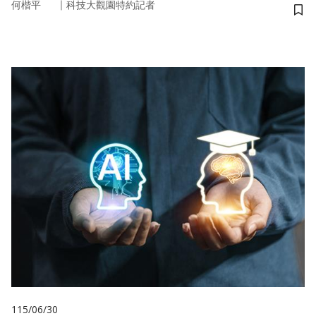
｜
何楷平
科技大觀園特約記者
儲
115/06/30