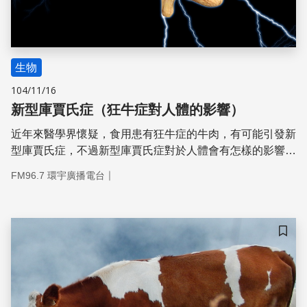
生物
104/11/16
新型庫賈氏症（狂牛症對人體的影響）
近年來醫學界懷疑，食用患有狂牛症的牛肉，有可能引發新
型庫賈氏症，不過新型庫賈氏症對於人體會有怎樣的影響
呢？
｜
FM96.7 環宇廣播電台
儲存