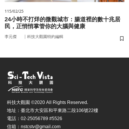
115/02/25
24小時不打烊的微觀城市：腸道裡的數十兆居
民，正悄悄掌管你的大腦與健康
｜
李元傑
科技大觀園特約編輯
儲
科技大觀園 ©2020 All Rights Reserved.
地址：臺北市大安區和平東路二段106號22樓
電話：02-25056789 #5526
信箱：nstcstv@gmail.com