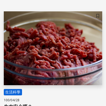
儲存
生活科學
100/04/28