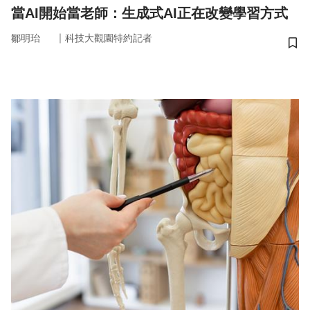
當AI開始當老師：生成式AI正在改變學習方式
｜
鄒明珆
科技大觀園特約記者
儲