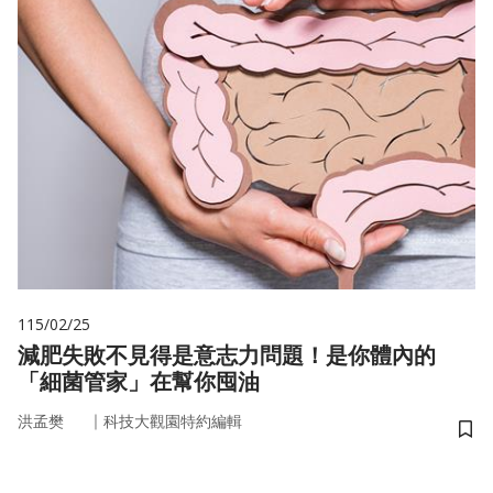
115/02/25
減肥失敗不見得是意志力問題！是你體內的
「細菌管家」在幫你囤油
｜
洪孟樊
科技大觀園特約編輯
儲