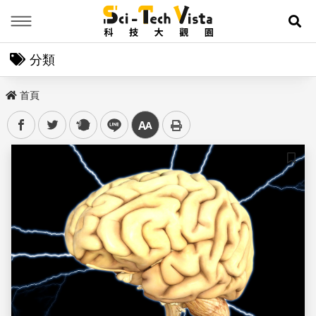
Menu
展
分類
首頁
facebook
twitter
plurk
line
中
儲存