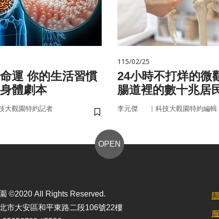
115/02/25
的生活習慣
24小時不打烊的微
身體劇本
腸道裡的數十兆居
悄掌管你的大腦與
｜
技大觀園特約記者
李元傑
科技大觀園特約編輯
儲存書籤
OPEN
2020 All Rights Reserved.
北市大安區和平東路二段106號22樓