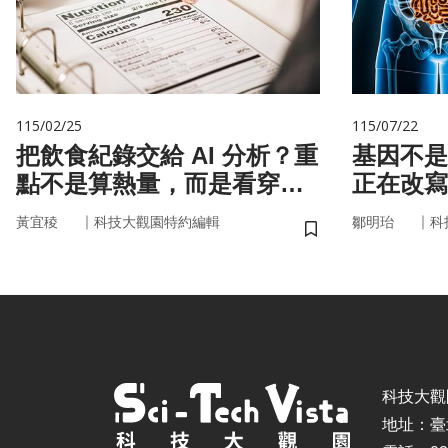
115/02/25
115/07/22
把飲食紀錄交給 AI 分析？重
基因不是命運 你
點不是算熱量，而是看穿你
正在改寫
的「飲食習慣」
｜
｜
黃宜稜
科技大觀園特約編輯
鄒明珆
科
儲存書籤
科技大觀園 ©
地址：臺