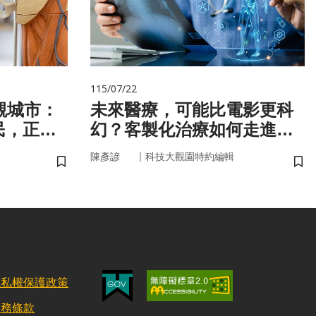
115/07/22
觀城市：
未來醫療，可能比電影更科
民，正悄
幻？客製化治療如何走進真
健康
實世界
｜
陳彥諺
科技大觀園特約編輯
儲存書籤
儲
隱私權保護政策
服務條款