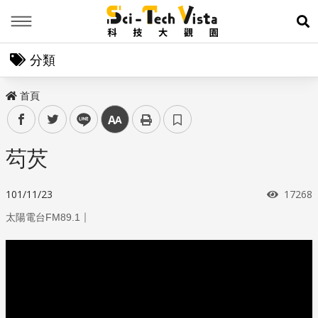
Menu
展
分類
首頁
facebook
twitter
line
中
芶芡
瀏覽次
101/11/23
17268
｜
太陽電台FM89.1