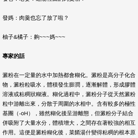
發媽：肉羹也忘了放了啦？
柚子&橘子：齁~~~媽~~~
專家的話
澱粉在一定量的水中加熱都會糊化。澱粉是高分子化合
物，澱粉粒吸水，體積發生膨潤，逐漸解體，形成膠體
溶液或粘稠狀糊液。糊化過程中，澱粉分子從天然澱粉
粒中游離出來，分散于周圍的水相中。含有較多的極性
基團（-oH），雖然糊化後呈游離態，但澱粉分子結合
併吸附了大量水分，體積增大，之間存在著較強的相互
作用。這便是澱粉糊化後，菜餚湯什變得粘稠的根本原