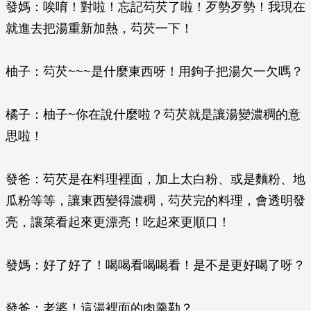
發媽：唉唷！對啦！忘記芶芡了啦！歹勢歹勢！我現在
就進去把湯重新加熱，芶芡一下！
柚子：芶芡~~~是什麼東西呀！用鉤子把湯欠一欠嗎？
橘子：柚子~你在說什麼啦？芶芡就是讓湯變濃稠的意
思啦！
發爸：芶芡是在料理裡面，加上太白粉、或是麵粉、地
瓜粉等等，讓東西變得濃稠，芶芡完的料理，會透明發
亮，讓菜看起來更漂亮！吃起來更順口！
發媽：好了好了！喝喝看喝喝看！是不是更好喝了呀？
發爸：老婆！這湯裡面的肉羹勒？