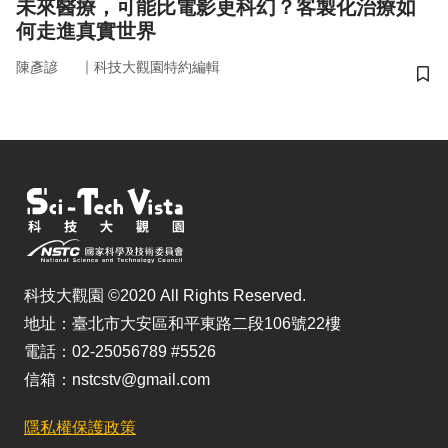
未來醫療，可能比電影更科幻？客製化治療如
何走進真實世界
｜
陳彥諺
科技大觀園特約編輯
儲
科技大觀園 ©2020 All Rights Reserved.
地址：臺北市大安區和平東路二段106號22樓
電話：02-25056789 #5526
信箱：nstcstv@gmail.com
隱私權保護政策