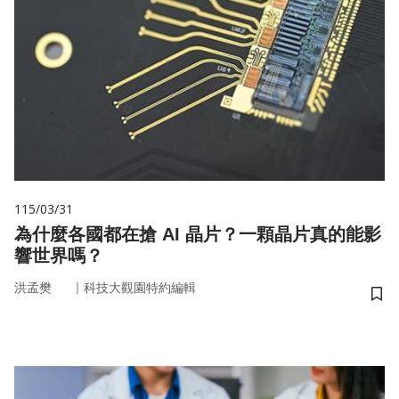
115/03/31
為什麼各國都在搶 AI 晶片？一顆晶片真的能影
響世界嗎？
｜
洪孟樊
科技大觀園特約編輯
儲