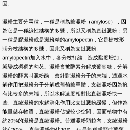
因。
澱粉主要分兩種，一種是稱為糖澱粉（amylose），因
為它是一種線性結構的多醣，所以又稱為直鏈澱粉；另
一種是膠澱粉或是澱粉精的amylopectin，它是樹枝形
狀分枝結構的多醣，因此又稱為支鏈澱粉。
amylopectin加入水中，各分枝打結，造成黏度增加，
就變成稠稠的勾芡。澱粉會被酵素分解成葡萄糖，分解
澱粉的酵素叫澱粉酶，會針對澱粉分子的末端，通過水
解作用把澱粉分子分解成葡萄糖單體，支鏈澱粉因為擁
有比較多的末端，所以水解速度相對比直鏈澱粉快一
些。直鏈澱粉的水解消化作用比支鏈澱粉緩慢，但作為
能量儲存物質，直鏈澱粉佔據較少空間，因而植物中有
約20%的澱粉是直鏈澱粉。普通澱粉顆粒內，支鏈澱粉
約佔80％，直鏈澱粉約佔20％。但是每種穀類或薯類