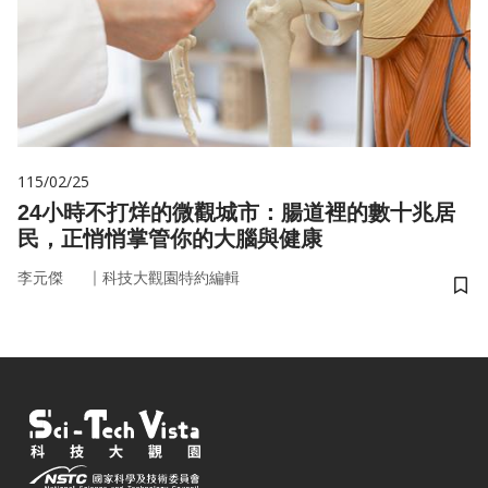
115/02/25
24小時不打烊的微觀城市：腸道裡的數十兆居
民，正悄悄掌管你的大腦與健康
｜
李元傑
科技大觀園特約編輯
儲