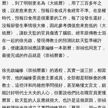
曆》，到了明朝更名為《大統曆》，用了三百多年之
後，誤差愈來愈大，預報日食或月食經常不準。在皇權
時代，預報日食用是很重要的工作，報了沒發生還好，
沒報卻發生事情很大條，因此參考價值愈來愈低的《大
統曆》，讓欽天監的官員傷透了腦筋。經常跟傳教士混
在一起的徐光啟，發現傳教士的預測比欽天監準確許
多，便建議崇禎應該要編修一本新曆；崇禎也同意了，
最後完成的作品就是《崇禎曆書》。
徐光啟編修《崇禎曆書》的過程，其實一波三折，相當
辛苦。他的編修委員會主要成員，全部都是耶穌會的傳
教士，這些洋和尚雖然學問很好，甚至略懂文言文，頗
能討好明代士大夫的人心，但要說他們比在職官員更懂
曆算，欽天監的人反應就很大。也許是這個原因，崇禎
雖然讓徐光啟成立了專門編修單位「曆局」，卻一直沒