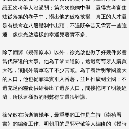
續五次考舉人沒過關；第六次能夠中舉，還得靠考官焦
竑從落第的卷子中，撈出他的破格拔擢。真正的人才還
是有機會在八股體制中出頭，不過既辛苦又需要一些強
運，像徐光啟這樣的幸運兒著實不多。
除了翻譯《幾何原本》以外，徐光啟也做了好幾件影響
當代深遠的大事。他為了鞏固邊防，透過葡萄牙人購買
大砲，讓關外清軍吃了不少苦頭。為了養活明帝國龐大
的人口，他也從菲律賓引入番薯，並且推廣到全國；不
過充足的糧食供給養出了過多人口，間接拖垮了明朝經
濟，所以這樣做的利弊得失還很難講。
徐光啟在病逝前幾年，最重要的工作是主持《崇禎曆
書》的編修工作。明朝用的是郭守敬等人編修的《授時