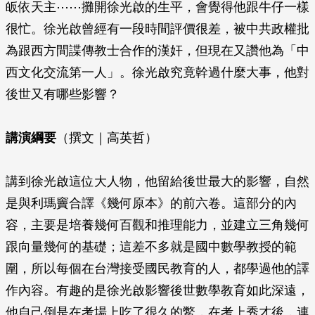
皈依天主⋯⋯攤開徐光啟的生平，會覺得他跟牛仔一樣
很忙。徐光啟曾經有一段時間評價很差，被中共政權批
為跟西方間諜傳教士合作的漢奸，但現在又讚他為「中
西文化交流第一人」。徐光啟究竟幹過什麼大事，他對
後世又有哪些影響？
講演綱要
（撰文｜高英哲）
講到徐光啟這位大人物，他留給後世最大的影響，自然
是與利瑪竇合譯《幾何原本》的前六卷。這部分的內
容，主要是培養幾何百觀和推理能力，並建立三角幾何
跟向量幾何的基礎；這差不多就是國中數學教授的範
圍，所以每個在台灣接受國民教育的人，都學過他的譯
作內容。有趣的是徐光啟影響後世數學教育如此深遠，
他自己倒是在考場上吃了很久的鱉，在考上秀才後，連