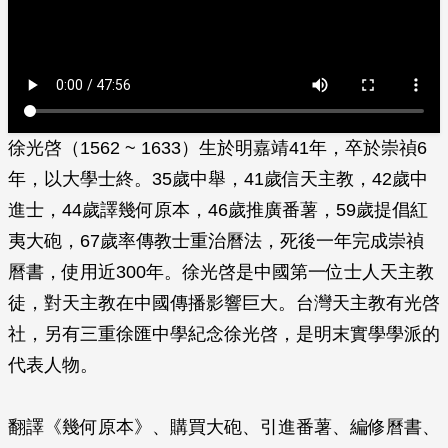
徐光啓（1562 ~ 1633）生於明嘉靖41年，卒於崇禎6
年，以大學士終。35歲中舉，41歲信天主教，42歲中
進士，44歲譯幾何原本，46歲推廣番薯，59歲提倡紅
夷大砲，67歲率傳教士重治曆法，死後一年完成崇禎
曆書，使用近300年。徐光啓是中國第一位士人天主教
徒，對天主教在中國傳播影響巨大。台灣天主教有光啓
社，另有三重徐匯中學紀念徐光啓，是明末實學學派的
代表人物。
翻譯《幾何原本》、購買大砲、引進番薯、編修曆書、