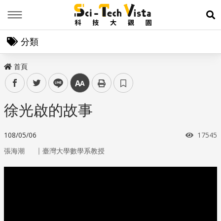
Menu
展
分類
首頁
facebook
twitter
line
中
徐光啟的故事
瀏覽次
108/05/06
17545
｜
張海潮
臺灣大學數學系教授