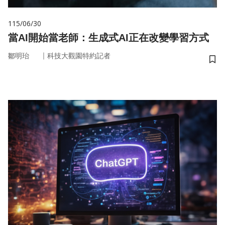
115/06/30
當AI開始當老師：生成式AI正在改變學習方式
｜
鄒明珆
科技大觀園特約記者
儲