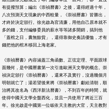
有提撥預算；編出《崇禎曆書》之後，還得經過十年，
八次預測天文現象的中西較量，《崇禎曆書》皆勝出，
才終於決定頒行。徐光啟為官清廉，用他自己原本就不
多的錢，支付編修委員的薪水等等諸多開銷，搞到他
「蓋棺之日，囊無餘貲」，還得靠御史奏請優恤，才有
錢把他的棺木移回上海老家。
《崇禎曆書》內容涵蓋三角函數、正弦定理、平面跟球
面幾何，是中國曆書第一次引進歐洲天文學的概念。崇
禎決定頒行《崇禎曆書》，還來不及實行，沒過幾個月
明朝就亡了；湯若望後來將《崇禎曆書》獻給清朝，順
治將其改名為《西洋新法曆書》，不到百年的時間，就
使得中國天文學全盤西化，並且一共使用了將近三百
年。徐光啟是中國第一位皈依天主教的大官，天主教對