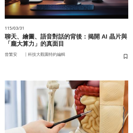
115/03/31
聊天、繪圖、語音對話的背後：揭開 AI 晶片與
「龐大算力」的真面目
｜
曾繁安
科技大觀園特約編輯
儲