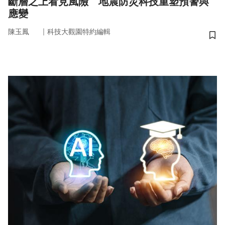
斷層之上看見風險 地震防災科技重塑預警與
應變
｜
陳玉鳳
科技大觀園特約編輯
儲