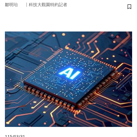
｜
鄒明珆
科技大觀園特約記者
儲
115/03/31