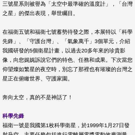
三號星系則被譽為「太空中最準確的溫度計」，「台灣
之星」的傑出表現，舉世矚目。
在福衛五號和福衛七號蓄勢待發之際，本展特以「科學
先鋒」、「守護台灣」、「氣象萬千」3個單元，介紹
我國研發的5個衛星計畫，以過去20多年來的珍貴影
像，向您娓娓訴說它們的特色、任務和成果。下次當您
仰望燦如繁星的夜空時，別忘了那裡也有璀璨的台灣之
星正在俯瞰世界、守護家園。
奔向太空，真的不是神話了！
科學先鋒
福衛一號是我國第1枚科學衛星，於1999年1月27日發
射升空，主要任務包括進行電離層電漿電動效應測量、