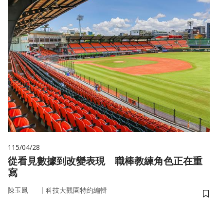
115/04/28
從看見數據到改變表現 職棒教練角色正在重
寫
｜
陳玉鳳
科技大觀園特約編輯
儲