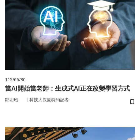
115/06/30
當AI開始當老師：生成式AI正在改變學習方式
｜
鄒明珆
科技大觀園特約記者
儲