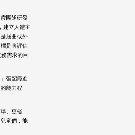
韶霞團隊研發
，建立人體主
節是屈曲或外
目標是將評估
實務需求的目
，」張韶霞進
童的能力程
精準、更省
的兒童們，能