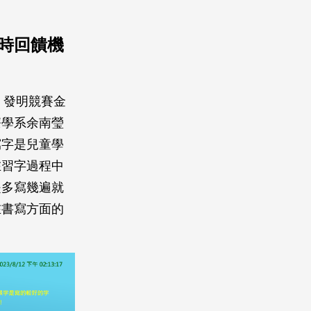
時回饋機
」發明競賽金
療學系余南瑩
寫字是兒童學
在習字過程中
是多寫幾遍就
在書寫方面的