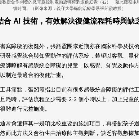
慶教授合作開發的微電腦控制電動旋轉椅刺激前庭覺（右），藉此觀察眼
續時間。（影像來源：義守大學職能治療學系張韶霞教授）
結合 AI 技術，有效解決復健流程耗時與缺
書寫障礙的復健外，張韶霞團隊近期亦在國家科學及技
研發感覺統合與知覺動作的評估系統，希望以客觀、量
療師瞭解有感覺統合障礙的兒童，以感覺、知覺及動作
以制定最適合的復健計畫。
工具痛點，張韶霞指出目前有很多感覺統合障礙的評估
且耗時，評估流程至少需要 2-3 個小時以上，加上兒童
很難進行完整施測。
通常會選擇其中幾項比較重要的施測項目，再搭配孩子
然而此方法又會衍生由治療師主觀判斷，缺乏客觀數據