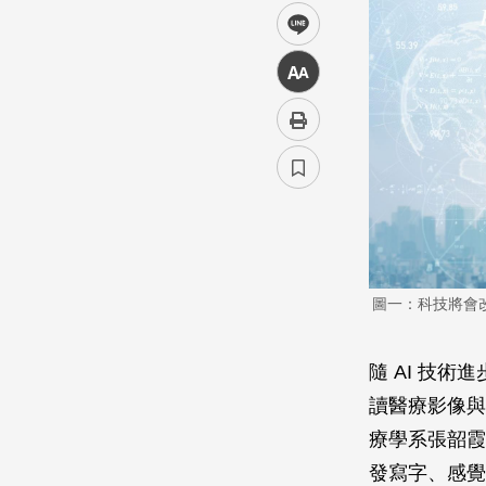
line
中
圖一：科技將會
隨 AI 技
讀醫療影像與
療學系張韶霞
發寫字、感覺