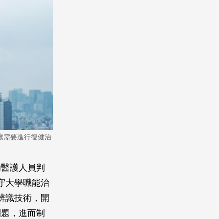
讓需要進行復健治
助醫護人員判
守大學職能治
辨識技術，開
問題，進而制