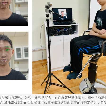
會影響眼球追視、注視、跳視的能力，進而影響兒童注意力。圖中「前庭
 AI 於臉部標記點的自動偵測（如圖左眼球與顏面五官的即時定位），並