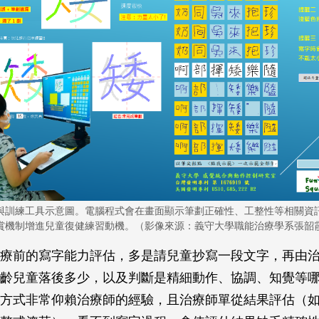
與訓練工具示意圖。電腦程式會在畫面顯示筆劃正確性、工整性等相關資
賞機制增進兒童復健練習動機。（影像來源：義守大學職能治療學系張韶
療前的寫字能力評估，多是請兒童抄寫一段文字，再由
齡兒童落後多少，以及判斷是精細動作、協調、知覺等
方式非常仰賴治療師的經驗，且治療師單從結果評估（