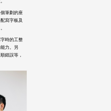
性。
每個筆劃的座
搭配寫字板及
力。
寫字時的工整
的能力。另
筆順錯誤等，