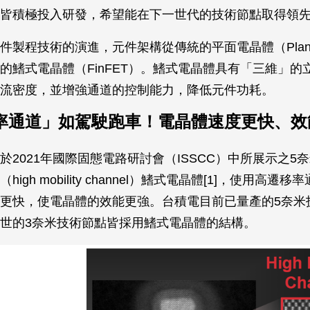
皆積極投入研發，希望能在下一世代的技術節點取得領
件製程技術的演進，元件架構從傳統的平面電晶體（Planar
的鰭式電晶體（FinFET）。鰭式電晶體具有「三維」的
流密度，並增強通道的控制能力，降低元件功耗。
率通道」如駕駛跑車！電晶體速度更快、效
於2021年國際固態電路研討會（ISSCC）中所展示之5
igh mobility channel）鰭式電晶體[1]，使用高遷
更快，使電晶體的效能更強。台積電目前已量產的5奈米
世的3奈米技術節點皆採用鰭式電晶體的結構。