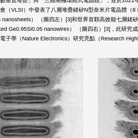
數垂直堆疊」與「三維閘極環繞式電晶體」，並於2021
（VLSI）中發表了八層堆疊鍺矽N型奈米片電晶體（8 sta
0.25 nanosheets） （圖四左）[3]和世界首顆高效能七
ked Ge0.95Si0.05 nanowires） （圖四右）[3]，
（Nature Electronics）研究亮點（Research High