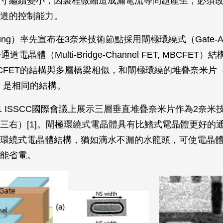
寸繼續變小，因製程微縮造成漏電流等問題產生，必須
道的控制能力。
ng）率先宣布在3奈米技術節點採用閘極環繞式（Gate-All-A
道電晶體（Multi-Bridge-Channel FET, MBCFET
BCFET的結構與多層橋梁相似，和閘極環繞的堆疊奈米片（St
ts）是相同的結構。
21 ISSCC國際會議上展示三層垂直堆疊奈米片作為2奈米
三右）[1]。閘極環繞式電晶體具有比鰭式電晶體更好的
環繞式電晶體結構，猶如滴水不漏的水龍頭，可使電晶
能省電。