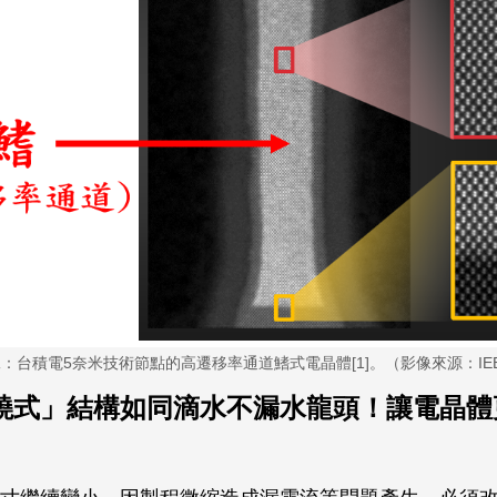
：台積電5奈米技術節點的高遷移率通道鰭式電晶體[1]。（影像來源：IE
繞式」結構如同滴水不漏水龍頭！讓電晶體