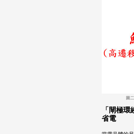
圖二
「閘極環
省電