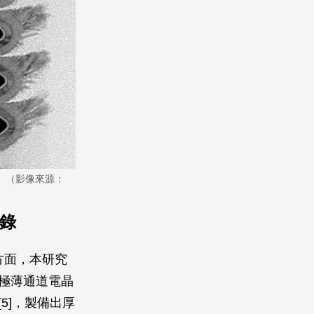
。（影像來源：
紀錄
方面，本研究
錫極薄通道電晶
圖五）[5]，製備出厚