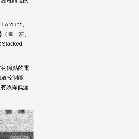
改變電晶體的
round,
）結構（圖三左、
acked
技術節點的電
通道控制能
體有效降低漏