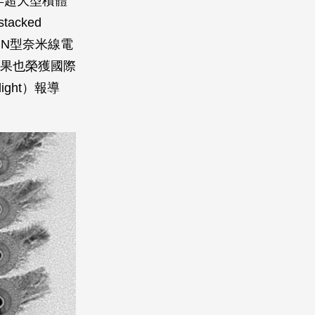
年超大型積體
cked
層鍺矽N型奈米線電
此研究成果也榮獲國際
light）報導