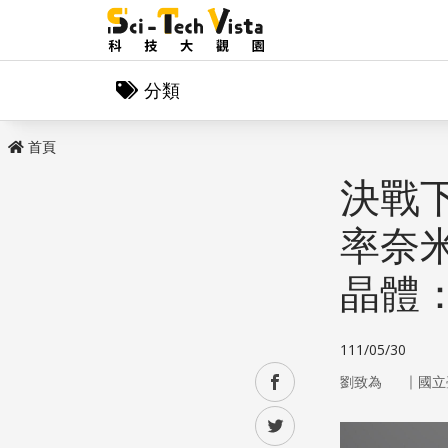
分類
首頁
決戰
率奈
晶體
111/05/30
｜
facebook
劉致為
國立
twitter