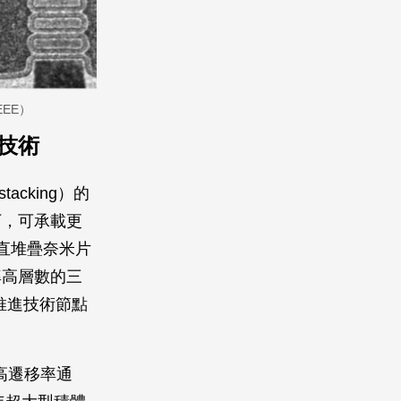
EE）
技術
cking）的
下，可承載更
直堆疊奈米片
率高層數的三
推進技術節點
「高遷移率通