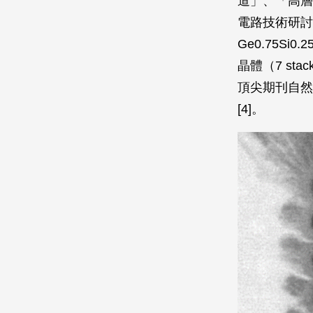
道」、「高層
電路技術研討會
Ge0.75Si
晶體（7 stac
頂尖期刊自然電子學
[4]。