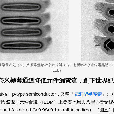
團隊發表之（左）八層堆疊鍺矽奈米片與（右）七層鍺矽奈米線電晶體[3]
IEEE）
3 奈米極薄通道降低元件漏電流，創下世界
：p-type semiconductor，又稱「
電洞型半導體
」）
1年國際電子元件會議（IEDM）上發表七層與八層堆疊鍺
d and 8 stacked Ge0.9Sn0.1 ultrathin bodies） （