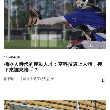
115/04/28
機器人時代的運動人才：當科技遇上人體，接
下來誰來接手？
｜
鄒明珆
科技大觀園特約記者
儲