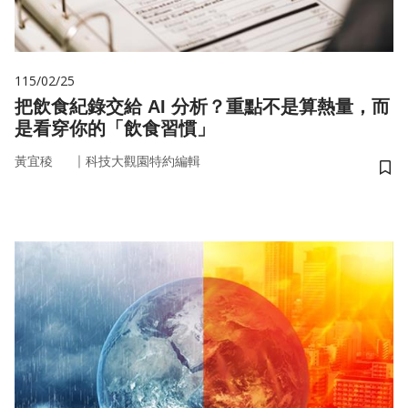
115/02/25
把飲食紀錄交給 AI 分析？重點不是算熱量，而
是看穿你的「飲食習慣」
｜
黃宜稜
科技大觀園特約編輯
儲