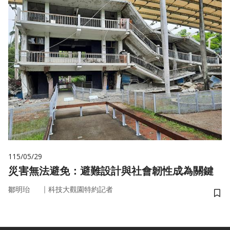
115/05/29
災害無法避免：避難設計與社會韌性成為關鍵
｜
鄒明珆
科技大觀園特約記者
儲