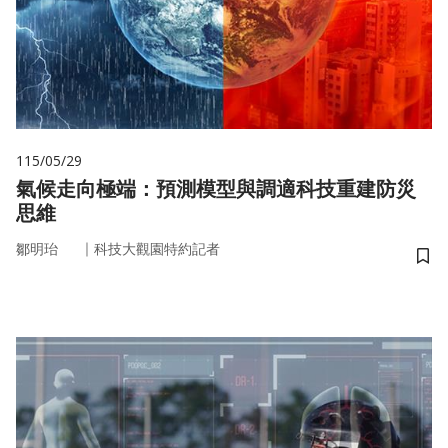
115/05/29
氣候走向極端：預測模型與調適科技重建防災
思維
｜
鄒明珆
科技大觀園特約記者
儲