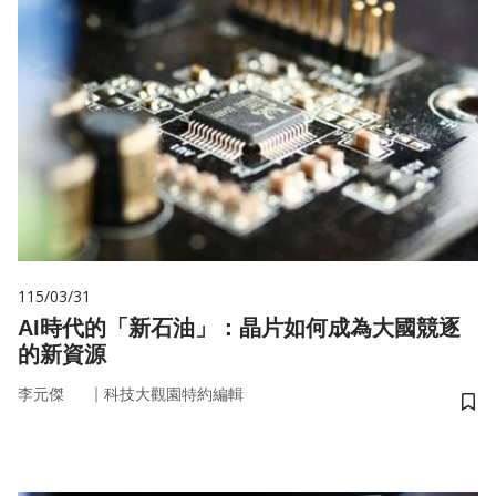
115/03/31
AI時代的「新石油」：晶片如何成為大國競逐
的新資源
｜
李元傑
科技大觀園特約編輯
儲