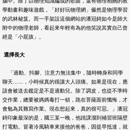
腦中。除了以物理知識編成的歌曲，還有物理相關的教
學動畫和趣味遊戲，「好好玩物理網」儼然是物理學習
的武林秘笈。而一手架設這個網站的潘冠錡如今是師大
附中的物理老師，看起來年輕有為的他笑說其實自己曾
經是「小屁孩」。
選擇長大
「過動、抖腳、注意力無法集中，隨時轉身和同學
聊天……，小時候真的很讓大人頭痛。如果是現在，應
該會被送去鑑定是不是過動兒。除了調皮，也從不準時
交作業，總要被媽媽毒打一頓，跪在菩薩面前懺悔，才
會勉為其難寫作業。現在想起來，真的很可惡。」潘冠
錡印象最深的是，國三某一晚，他蹺課溜到補習班隔壁
打電動。冒著冷風騎車來接他的爸爸，因提早抵達，就