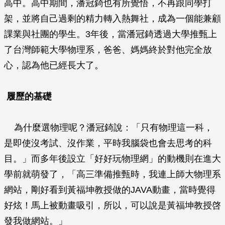
高中。高中期間，潘冠錡也有所覺悟，不再跟同學打
架，並將自己過剩的精力轉入熱舞社，成為一個能兼顧
課業與社團的學生。3年後，當潘冠錡透過大學推甄上
了台灣師範大學物理系，爸爸、媽媽終於對他完全放
心，認為他已經長大了。
履歷的基礎
為什麼選物理呢？潘冠錡說：「只有物理這一科，
是即使沒考試、沒作業，平時我腦袋也會去思考的科
目。」而多年後設立「好好玩物理網」的動機則在進大
學前就萌發了，「高三準備推甄時，我連上師大物理系
網站，剛好看到黃福坤教授做的JAVA動畫，當時覺得
好炫！馬上被動畫吸引，所以，可以說是黃福坤教授啓
發我做網站。」