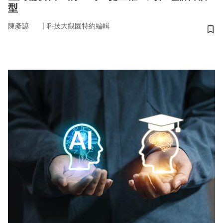
型
｜
陳彥諺
科技大觀園特約編輯
儲