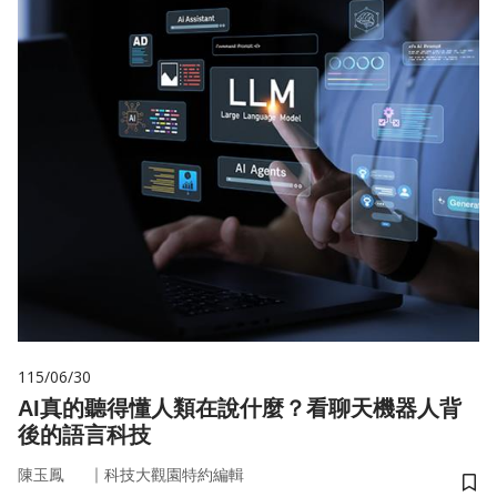
115/06/30
AI真的聽得懂人類在說什麼？看聊天機器人背
後的語言科技
｜
陳玉鳳
科技大觀園特約編輯
儲