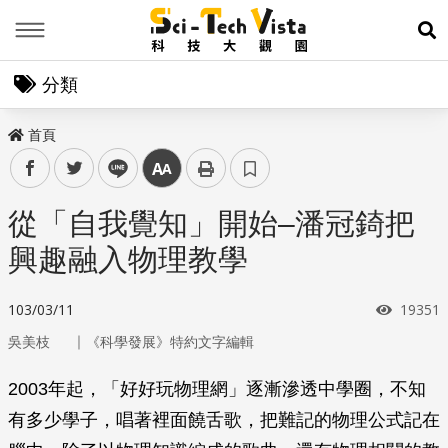
Menu
展
分類
首頁
facebook
twitter
line
中
從「自我覺知」開始–潘冠錡把
興趣融入物理教學
瀏覽次
103/03/11
19351
｜
吳美枝
《科學發展》特約文字編輯
2003年起，「好好玩物理網」逐漸滲透中學圈，不知
有多少學子，唱著裡面饒舌歌，把難記的物理公式記在